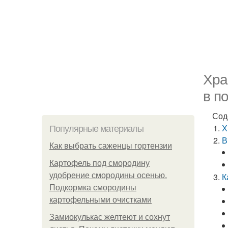
Хра
в п
Сод
Х
Популярные материалы
В
Как выбрать саженцы гортензии
Картофель под смородину
удобрение смородины осенью.
К
Подкормка смородины
картофельными очистками
Замиокулькас желтеют и сохнут