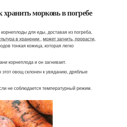
к хранить морковь в погребе
 корнеплоды для еды, доставая из погреба,
ультура в хранении
,
может загнить, прорасти,
лодов тонкая кожица, которая легко
ани корнеплода и он загнивает.
го этот овощ склонен к увяданию, дряблые
если не соблюдается температурный режим.