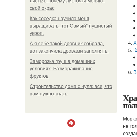
листья. Почему листочки меняют
свой окрас
Как соседка научила меня
выращивать "тот Самый" пушистый
укроп.
Х
А я себе такой дровник собрала,
К
вот закончила дровами заполнять.
Заморозка груш в домашних
условиях. Размораживание
В
фруктов
Строительство дома с нуля: все, что
вам нужно знать
Хра
пол
Морко
не то
созда