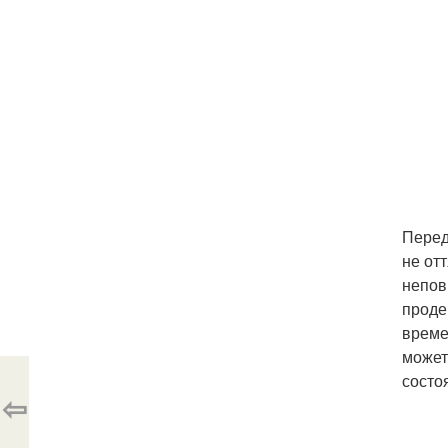
Перед
не от
непов
проде
време
может
состо
⇦