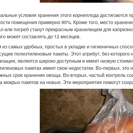
альные условия хранения этого корнеплода достигаются пр
ости помещения примерно 90%. Кроме того, место хранен
л или погреб станут прекрасным хранилищем для капризно
ого может составлять до 12 месяцев.
 из самых удобных, простых в укладке и гигиеничных спос
сущие полиэтиленовые пакеты. Этот атрибут, без которого
изации, является широко доступным и имеет низкую стоимо
тиленовых пакетах имеет свои недостатки. Во-первых, это
жных срок хранения овоща. Во-вторых, частый контроль сос
а мокрых пакетов на новые. Эти мероприятия помогут сохр