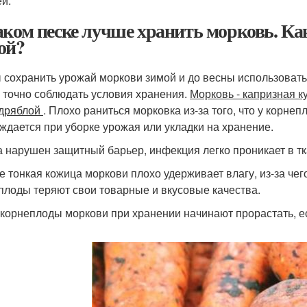
й.
аком песке лучше хранить морковь. Ка
ой?
 сохранить урожай моркови зимой и до весны использовать
 точно соблюдать условия хранения.
Морковь - капризная к
 дряблой
. Плохо раниться морковка из-за того, что у корнеп
ждается при уборке урожая или укладки на хранение.
да нарушен защитный барьер, инфекция легко проникает в тк
же тонкая кожица моркови плохо удерживает влагу, из-за че
плоды теряют свои товарные и вкусовые качества.
 корнеплоды моркови при хранении начинают прорастать, 