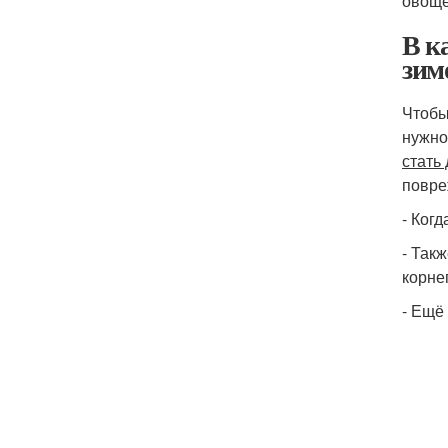
овоще
В к
зим
Чтобы
нужно
стать
повре
- Ког
- Так
корне
- Ещё