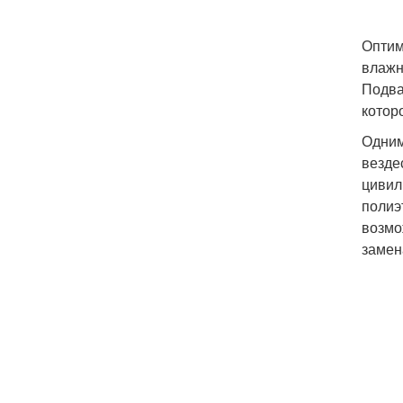
Оптим
влажн
Подва
котор
Одним
везде
цивил
полиэ
возмо
замен