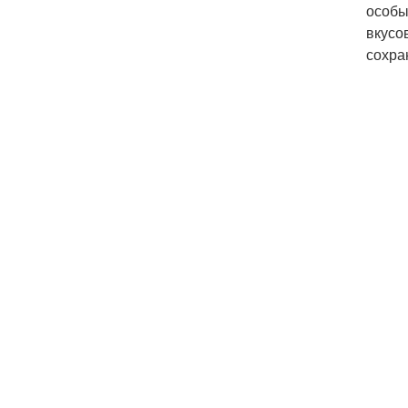
особы
вкусо
сохра