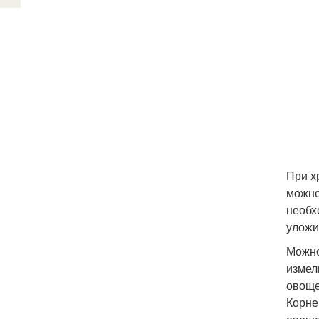
При х
можно
необх
уложи
Можно
измел
овоще
Корне