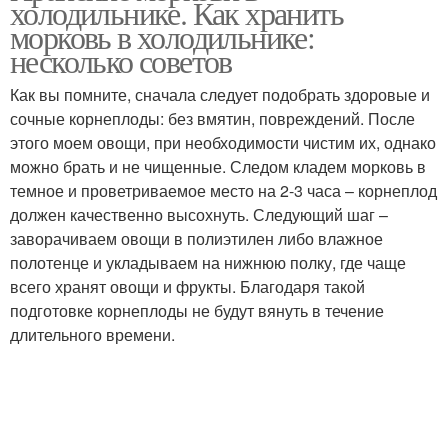
холодильнике. Как хранить
морковь в холодильнике:
несколько советов
Как вы помните, сначала следует подобрать здоровые и
Морковь на сутки
Морковь в квартире
сочные корнеплоды: без вмятин, повреждений. После
этого моем овощи, при необходимости чистим их, однако
можно брать и не чищенные. Следом кладем морковь в
темное и проветриваемое место на 2-3 часа – корнеплод
Моркови во мху
Моркови в земле
должен качественно высохнуть. Следующий шаг –
заворачиваем овощи в полиэтилен либо влажное
полотенце и укладываем на нижнюю полку, где чаще
всего хранят овощи и фрукты. Благодаря такой
подготовке корнеплоды не будут вянуть в течение
Моркови на зиму
Моркови во фляге
длительного времени.
Моркови в домашних
Моркови в пакетах
условиях