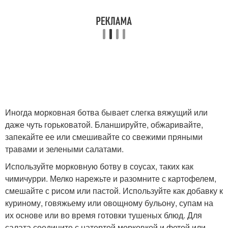
Иногда морковная ботва бывает слегка вяжущий или
даже чуть горьковатой. Бланшируйте, обжаривайте,
запекайте ее или смешивайте со свежими пряными
травами и зелеными салатами.
Используйте морковную ботву в соусах, таких как
чимичурри. Мелко нарежьте и разомните с картофелем,
смешайте с рисом или пастой. Используйте как добавку к
куриному, говяжьему или овощному бульону, супам на
их основе или во время готовки тушеных блюд. Для
салата соедините с натертой морковкой и фетой или