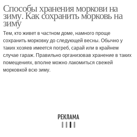
Способы хранения моркови на
Условия для
Моркови к хранению
зиму. Как сохранить морковь на
длительного хранения
зиму
Тем, кто живет в частном доме, намного проще
Использование для
сохранить морковку до следующей весны. Обычно у
Советы по хранению
хранения
таких хозяев имеется погреб, сарай или в крайнем
случае гараж. Правильно организовав хранение в таких
помещениях, вполне можно лакомиться свежей
морковкой всю зиму.
Хранение в свежем
Хранение без хлопот
виде
Подготовка к
Места для хранения
длительному хранению