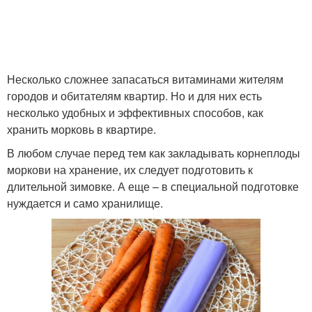
Корнеплоды при
Хранения в погребе
длительном хранении
Хранение в
Несколько сложнее запасаться витаминами жителям
Хранение в воде
холодильнике
городов и обитателям квартир. Но и для них есть
несколько удобных и эффективных способов, как
хранить морковь в квартире.
В любом случае перед тем как закладывать корнеплоды
моркови на хранение, их следует подготовить к
длительной зимовке. А еще – в специальной подготовке
нуждается и само хранилище.