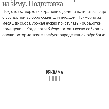
на зиму. Подготовка
холодильной камере
хранению
Подготовка моркови к хранению должна начинаться еще
с весны, при выборе семян для посадки. Примерно за
месяц до сбора урожая нужно приступать к обработке
Хранение в ящиках
Подготовка к хранению
помещения . Когда погреб будет готов, можно собирать
овощи, которые также требуют определенной обработки.
Хранение в свежем
Моркови на хранение
виде
Хранение в
Моркови к длительному
полиэтиленовых
хранению
пакетах
Инструкция по
Свекло к зимнему
хранению
хранению