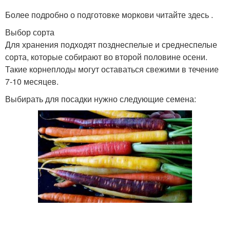
Более подробно о подготовке моркови читайте здесь .
Выбор сорта
Урожай к зимнему
Хранения в подвале
Для хранения подходят позднеспелые и среднеспелые
хранению
сорта, которые собирают во второй половине осени.
Такие корнеплоды могут оставаться свежими в течение
7-10 месяцев.
Моркови перед
Выбирать для посадки нужно следующие семена:
Варианты для хранения
хранением