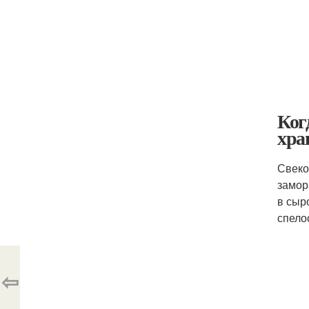
Ког
хра
Свеко
замор
в сыр
спело
⇦