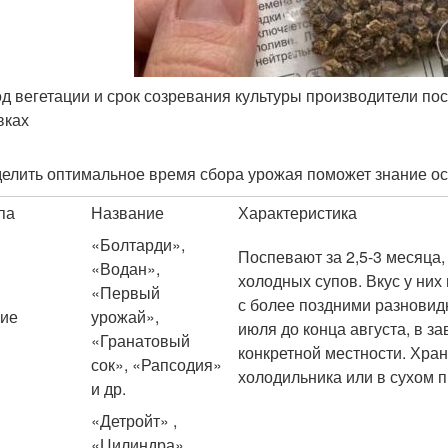
д вегетации и срок созревания культуры производители по
вках
елить оптимальное время сбора урожая поможет знание ос
па
Название
Характеристика
«Болтарди»,
Поспевают за 2,5-3 месяца,
«Водан»,
холодных супов. Вкус у ни
«Первый
с более поздними разновид
ие
урожай»,
июля до конца августа, в з
«Гранатовый
конкретной местности. Хран
сок», «Рапсодия»
холодильника или в сухом 
и др.
«Детройт» ,
«Цилиндра» ,