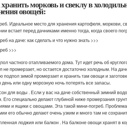
 хранить морковь и свеклу в холодиль
нения овощей:
греб. Идеальное место для хранения картофеля, моркови, св
нии встает перед дачниками именно тогда, когда своего пог
реб на даче: как сделать и что нужно знать >>>
реб >>>
дпол частного отапливаемого дома. Тут идет речь об кругло
л не промерзает, но остается достаточно холодным. На дачн
ю подпол зимой промерзает и хранить там овощи и заготов
н день или одну морозную ночь потерять все запасы.
ссон для воды . Если у вас на даче собственный зимний водоп
н. Его специально делают глубиной ниже промерзания грунта
иями и ящики с овощами. Эта такой мини-погреб. Проблема 
мии его обычно делают очень узким и много там не сохранит
епленная лоджия или балкон . На балконе овощи хранят в ко