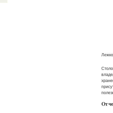
Лежко
Столо
владе
хране
прису
полез
От че