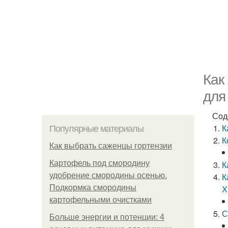
Как
для
Сод
К
Популярные материалы
К
Как выбрать саженцы гортензии
Картофель под смородину
К
удобрение смородины осенью.
К
Подкормка смородины
Х
картофельными очистками
С
Больше энергии и потенции: 4