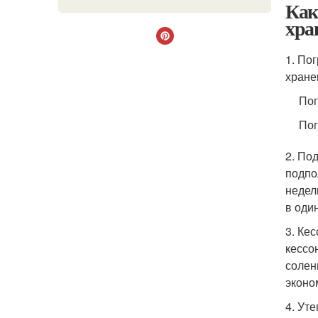
Как
хра
1. По
хране
Пог
Пог
2. По
подпо
недел
в оди
3. Ке
кессо
солен
эконо
4. Ут