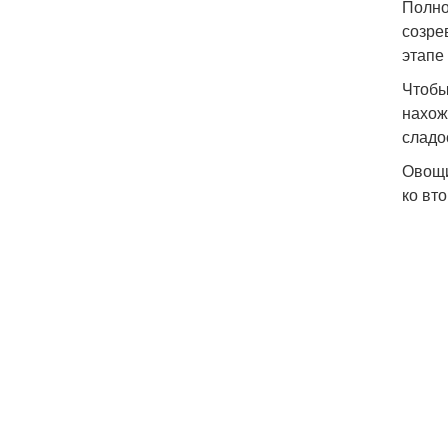
Полно
созре
этапе
Чтобы
нахож
сладо
Овощи
ко вт