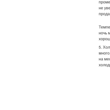
проме
не ув
прода
Темпе
ночь 
хорош
5. Хо
много
на ме
холод