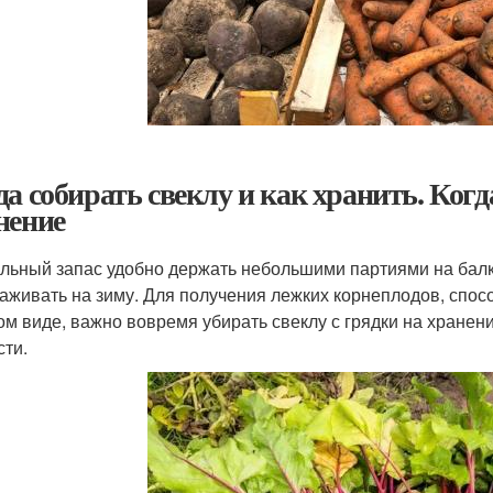
да собирать свеклу и как хранить. Когд
нение
льный запас удобно держать небольшими партиями на балко
аживать на зиму. Для получения лежких корнеплодов, спос
ом виде, важно вовремя убирать свеклу с грядки на хранен
сти.