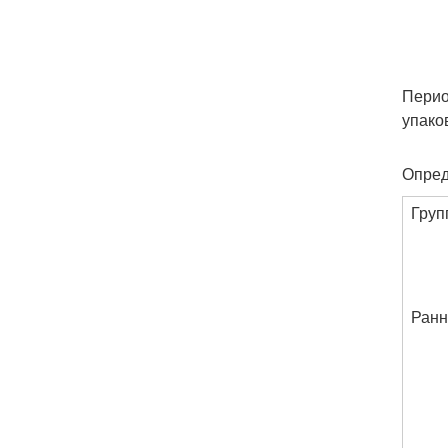
Перио
упако
Опред
Груп
Ранн