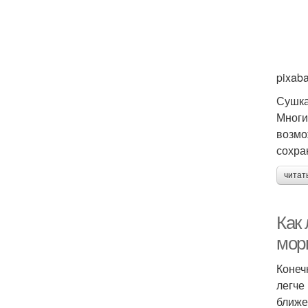
pixab
Сушка
Многи
возмо
сохра
читат
Как 
мор
Конеч
легче
ближе