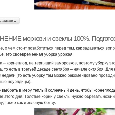
ь дальше →
НЕНИЕ моркови и свеклы 100%. Подготов
е, о чем стоит позаботиться перед тем, как задаваться вопр
бе, это своевременная уборка урожая.
а – корнеплод, не терпящий заморозков, поэтому уборку эт
а, то есть в третьей декаде сентября – начале октября. Дл
3 недели (то есть уборку там можно рекомендовано проводи
ные неурядицы).
 выбрать в меру теплый солнечный день, чтобы корнеплоды
ие этого дня. Толстые корни у свеклы нужно обрезать ножни
у, также как и зеленую ботву.