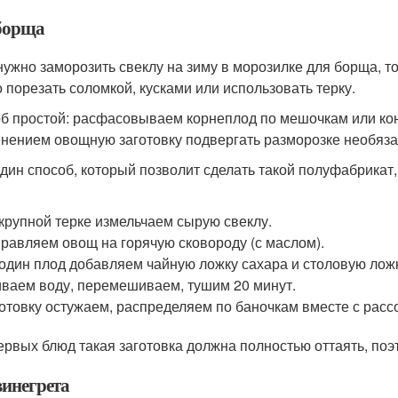
борща
нужно заморозить свеклу на зиму в морозилке для борща, т
 порезать соломкой, кусками или использовать терку.
б простой: расфасовываем корнеплод по мешочкам или кон
нением овощную заготовку подвергать разморозке необяза
дин способ, который позволит сделать такой полуфабрикат,
крупной терке измельчаем сырую свеклу.
равляем овощ на горячую сковороду (с маслом).
один плод добавляем чайную ложку сахара и столовую ложк
ваем воду, перемешиваем, тушим 20 минут.
отовку остужаем, распределяем по баночкам вместе с расс
ервых блюд такая заготовка должна полностью оттаять, поэт
винегрета