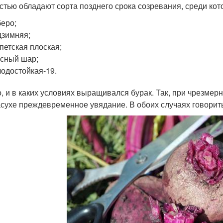
стью обладают сорта позднего срока созревания, среди ко
еро;
зимняя;
петская плоская;
сный шар;
одостойкая-19.
, и в каких условиях выращивался бурак. Так, при чрезмер
асухе преждевременное увядание. В обоих случаях говорит