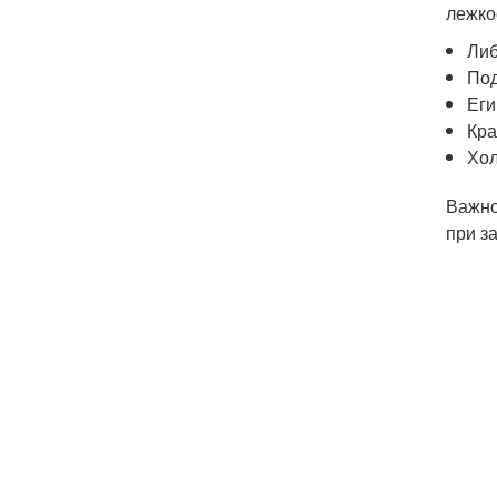
лежко
Либ
Под
Еги
Кра
Хол
Важно
при з