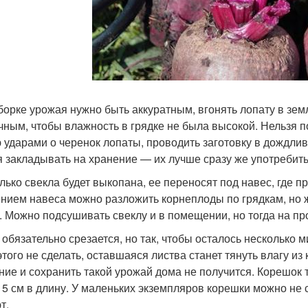
борке урожая нужно быть аккуратным, вгонять лопату в зем
чным, чтобы влажность в грядке не была высокой. Нельзя п
 ударами о черенок лопаты, проводить заготовку в дождл
я закладывать на хранение — их лучше сразу же употребить
олько свекла будет выкопана, ее переносят под навес, где п
нием навеса можно разложить корнеплоды по грядкам, но ж
. Можно подсушивать свеклу и в помещении, но тогда на про
 обязательно срезается, но так, чтобы осталось несколько 
этого не сделать, оставшаяся листва станет тянуть влагу и
ние и сохранить такой урожай дома не получится. Корешок т
 5 см в длину. У маленьких экземпляров корешки можно не 
т.