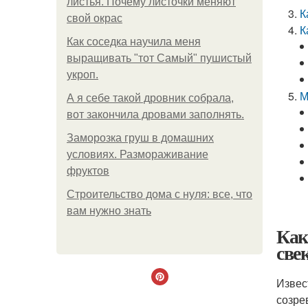
листья. Почему листочки меняют
К
свой окрас
К
Как соседка научила меня
выращивать "тот Самый" пушистый
укроп.
М
А я себе такой дровник собрала,
вот закончила дровами заполнять.
Заморозка груш в домашних
условиях. Размораживание
фруктов
Строительство дома с нуля: все, что
вам нужно знать
Как
све
Извес
созре