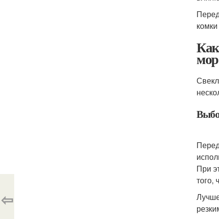
Перед
комки 
Как
мор
Свекл
неско
Выбо
Перед
испол
При э
того, 
⇦
Лучше
резки