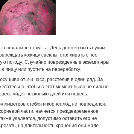
лю подальше от куста. День должен быть сухим,
овреждать кожицу свеклы, стряхивать с нее
ивую погоду. Случайно поврежденные экземпляры
 в пищу или пустить на переработку.
росушивают 2-3 часа, расстелив в один ряд. За
елательно, чтобы в этот момент было не сильно
цесс уйдет несколько дней или недель.
миллиметров стебля и корнеплод не повредился.
з корневой части, начнется преждевременное
акже удаляется, допустимо оставить его не
срезать, на длительность хранения они мало