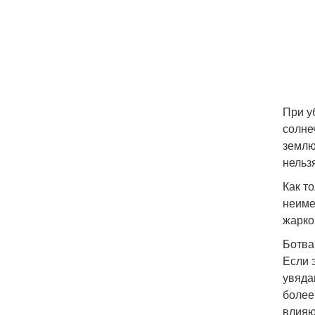
При у
солне
землю
нельз
Как т
неиме
жарко
Ботва
Если 
увяда
более
влияю