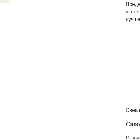
Предв
испол
лучше
Свекл
Спос
Разли