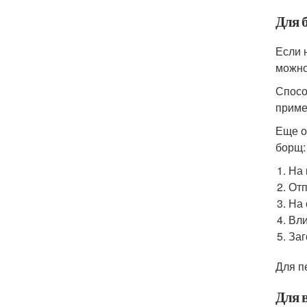
Для 
Если 
можно
Спосо
приме
Еще о
борщ:
На 
Отп
На 
Вли
Заг
Для п
Для 