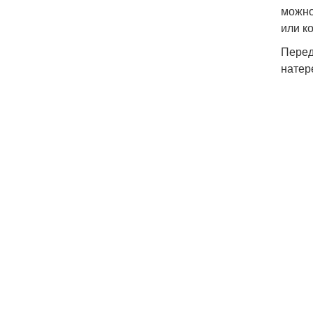
можно
или к
Перед
натер