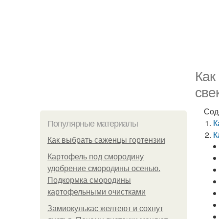
Как
све
Сод
К
Популярные материалы
К
Как выбрать саженцы гортензии
Картофель под смородину
удобрение смородины осенью.
Подкормка смородины
картофельными очистками
Замиокулькас желтеют и сохнут