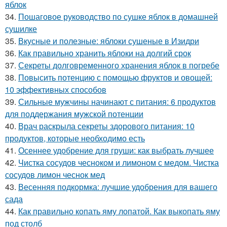
яблок
34.
Пошаговое руководство по сушке яблок в домашней
сушилке
35.
Вкусные и полезные: яблоки сушеные в Изидри
36.
Как правильно хранить яблоки на долгий срок
37.
Секреты долговременного хранения яблок в погребе
38.
Повысить потенцию с помощью фруктов и овощей:
10 эффективных способов
39.
Сильные мужчины начинают с питания: 6 продуктов
для поддержания мужской потенции
40.
Врач раскрыла секреты здорового питания: 10
продуктов, которые необходимо есть
41.
Осеннее удобрение для груши: как выбрать лучшее
42.
Чистка сосудов чесноком и лимоном с медом. Чистка
сосудов лимон чеснок мед
43.
Весенняя подкормка: лучшие удобрения для вашего
сада
44.
Как правильно копать яму лопатой. Как выкопать яму
под столб