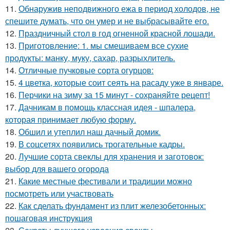
11.
Обнаружив неподвижного ежа в период холодов, не
спешите думать, что он умер и не выбрасывайте его.
12.
Праздничный стол в год огненной красной лошади.
13.
Приготовление: 1. мы смешиваем все сухие
продукты: манку, муку, сахар, разрыхлитель.
14.
Отличные пучковые сорта огурцов:
15.
4 цветка, которые соит сеять на расаду уже в январе.
16.
Перчики на зиму за 15 минут - сохраняйте рецепт!
17.
Дачникам в помощь классная идея - шпалера,
которая принимает любую форму.
18.
Обшил и утеплил наш дачный домик.
19.
В соцсетях появились трогательные кадры.
20.
Лучшие сорта свеклы для хранения и заготовок:
выбор для вашего огорода
21.
Какие местные фестивали и традиции можно
посмотреть или участвовать
22.
Как сделать фундамент из плит железобетонных:
пошаговая инструкция