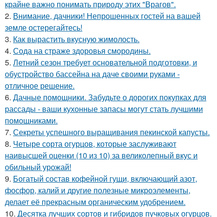
крайне важно понимать природу этих "Врагов".
2.
Внимание, дачники! Непрошенных гостей на вашей
земле остерегайтесь!
3.
Как вырастить вкусную жимолость.
4.
Сода на страже здоровья смородины.
5.
Летний сезон требует основательной подготовки, и
обустройство бассейна на даче своими руками -
отличное решение.
6.
Дачные помощники. Забудьте о дорогих покупках для
рассады - ваши кухонные запасы могут стать лучшими
помощниками.
7.
Секреты успешного выращивания пекинской капусты.
8.
Четыре сорта огурцов, которые заслуживают
наивысшей оценки (10 из 10) за великолепный вкус и
обильный урожай!
9.
Богатый состав кофейной гущи, включающий азот,
фосфор, калий и другие полезные микроэлементы,
делает её прекрасным органическим удобрением.
10.
Десятка лучших сортов и гибридов пучковых огурцов.