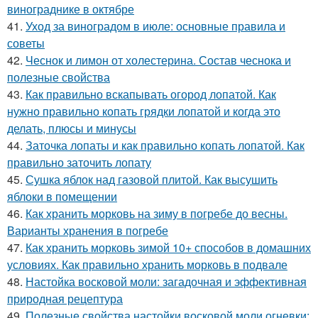
винограднике в октябре
41.
Уход за виноградом в июле: основные правила и
советы
42.
Чеснок и лимон от холестерина. Состав чеснока и
полезные свойства
43.
Как правильно вскапывать огород лопатой. Как
нужно правильно копать грядки лопатой и когда это
делать, плюсы и минусы
44.
Заточка лопаты и как правильно копать лопатой. Как
правильно заточить лопату
45.
Сушка яблок над газовой плитой. Как высушить
яблоки в помещении
46.
Как хранить морковь на зиму в погребе до весны.
Варианты хранения в погребе
47.
Как хранить морковь зимой 10+ способов в домашних
условиях. Как правильно хранить морковь в подвале
48.
Настойка восковой моли: загадочная и эффективная
природная рецептура
49.
Полезные свойства настойки восковой моли огневки: