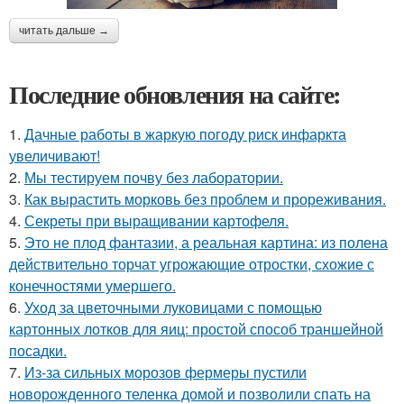
читать дальше →
Последние обновления на сайте:
1.
Дачные работы в жаркую погоду риск инфаркта
увеличивают!
2.
Мы тестируем почву без лаборатории.
3.
Как вырастить морковь без проблем и прореживания.
4.
Секреты при выращивании картофеля.
5.
Это не плод фантазии, а реальная картина: из полена
действительно торчат угрожающие отростки, схожие с
конечностями умершего.
6.
Уход за цветочными луковицами с помощью
картонных лотков для яиц: простой способ траншейной
посадки.
7.
Из-за сильных морозов фермеры пустили
новорожденного теленка домой и позволили спать на