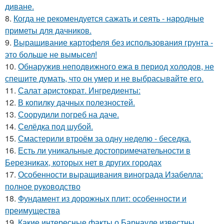
диване.
8.
Когда не рекомендуется сажать и сеять - народные
приметы для дачников.
9.
Выращивание картофеля без использования грунта -
это больше не вымысел!
10.
Обнаружив неподвижного ежа в период холодов, не
спешите думать, что он умер и не выбрасывайте его.
11.
Салат аристократ. Ингредиенты:
12.
В копилку дачных полезностей.
13.
Соорудили погреб на даче.
14.
Селёдка под шубой.
15.
Смастерили втроём за одну неделю - беседка.
16.
Есть ли уникальные достопримечательности в
Березниках, которых нет в других городах
17.
Особенности выращивания винограда Изабелла:
полное руководство
18.
Фундамент из дорожных плит: особенности и
преимущества
19.
Какие интересные факты о Барнауле известны