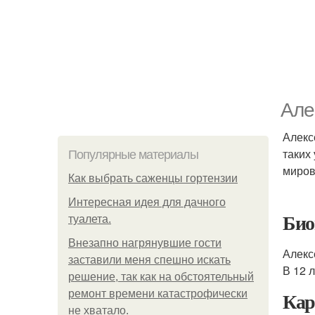
Але
Алекс
таких
Популярные материалы
миров
Как выбрать саженцы гортензии
Интересная идея для дачного
Био
туалета.
Внезапно нагрянувшие гости
Алекс
заставили меня спешно искать
В 12 
решение, так как на обстоятельный
Кар
ремонт времени катастрофически
не хватало.