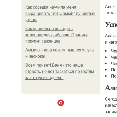
Алекс
Как соседка научила меня
титул
выращивать "тот Самый" пушистый
укроп.
Усп
Как правильно посадить
колоновидную яблоню. Правила
Алекс
покупки саженцев
и нагр
Аммиак - ваш секрет пышного лука
Че
и чеснока!
Че
Че
Всем привет! Баня - это наша
По
страсть, но вот таскаться по гостям
По
как-то уже надоело.
Але
Сегод
извес
заним