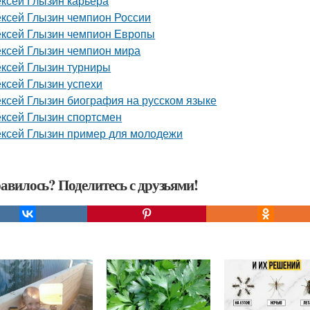
ксей Глызин карьера
ксей Глызин чемпион России
ксей Глызин чемпион Европы
ксей Глызин чемпион мира
ксей Глызин турниры
ксей Глызин успехи
ксей Глызин биография на русском языке
ксей Глызин спортсмен
ксей Глызин пример для молодежи
авилось? Поделитесь с друзьями!