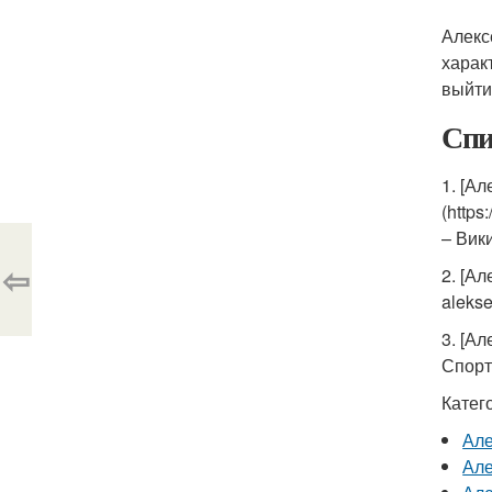
Алекс
харак
выйти
Спи
1. [Ал
(htt
– Вик
⇦
2. [А
alekse
3. [Ал
Спорт
Катег
Але
Але