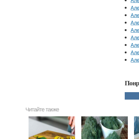
Але
Але
Але
Але
Але
Але
Але
Але
Але
Понр
Читайте также