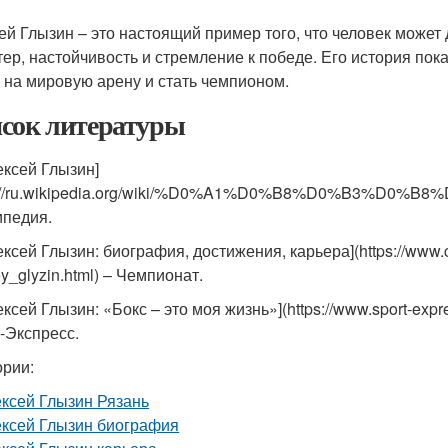
ей Глызин – это настоящий пример того, что человек может 
тер, настойчивость и стремление к победе. Его история пок
 на мировую арену и стать чемпионом.
сок литературы
ексей Глызин]
ps://ru.wikipedia.org/wiki/%D0%A1%D0%B8%D0%B
ипедия.
лексей Глызин: биография, достижения, карьера](https://www.
y_glyzin.html) – Чемпионат.
ексей Глызин: «Бокс – это моя жизнь»](https://www.sport-expre
-Экспресс.
ории:
ксей Глызин Рязань
ксей Глызин биография