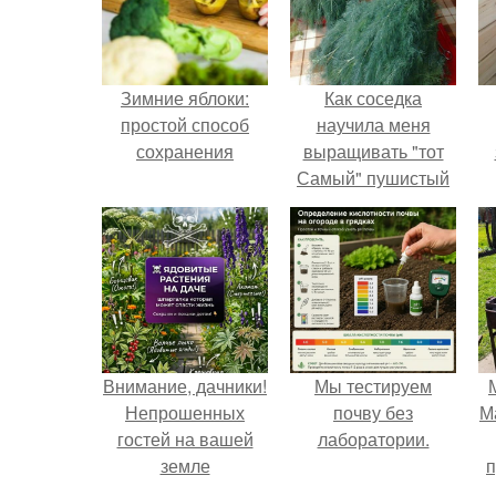
Зимние яблоки:
Как соседка
простой способ
научила меня
сохранения
выращивать "тот
Самый" пушистый
укроп.
Внимание, дачники!
Мы тестируем
Непрошенных
почву без
М
гостей на вашей
лаборатории.
земле
п
остерегайтесь!