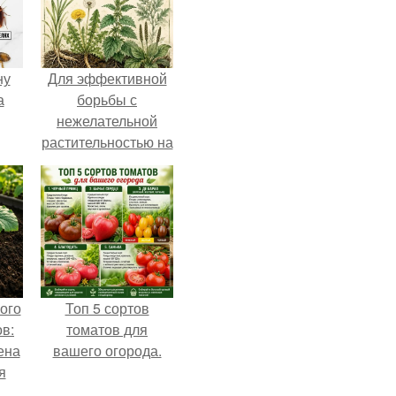
ну
Для эффективной
а
борьбы с
нежелательной
растительностью на
вашем
приусадебном
участке крайне
важно понимать
природу этих
"Врагов".
ого
Топ 5 сортов
в:
томатов для
ена
вашего огорода.
я
о