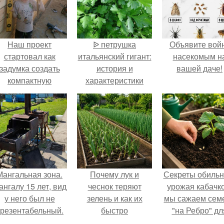
Наш проект
ᐉ петрушка
Объявите вой
стартовал как
итальянский гигант:
насекомым н
задумка создать
история и
вашей даче!
компактную
характеристики
беседку для
отдыха.
Мангальная зона.
Почему лук и
Секреты обильн
ангалу 15 лет, вид
чеснок теряют
урожая кабачко
у него был не
зелень и как их
мы сажаем сем
резентабельный.
быстро
"на Ребро" дл
реанимировать.
максимальног