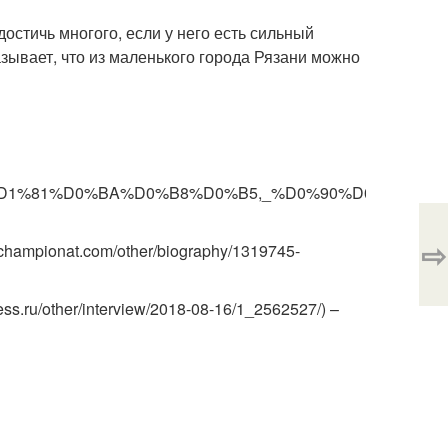
достичь многого, если у него есть сильный
азывает, что из маленького города Рязани можно
3%D0%B8%D1%81%D0%BA%D0%B8%D0%B5,_%D0%90%D0%BB
⇨
championat.com/other/biography/1319745-
ss.ru/other/interview/2018-08-16/1_2562527/) –