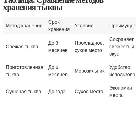
хранения тыквы
Срок
Метод хранения
Условия
Преимущес
хранения
Сохраняет
До 3
Прохладное,
Свежая тыква
свежесть и
месяцев
сухое место
вкус
Приготовленная
До 6
Удобство
Морозильник
тыква
месяцев
использова
Экономия
Сушеная тыква
До года
Сухое место
места