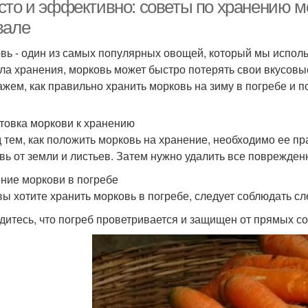
сто и эффективно: советы по хранению мо
вале
вь - один из самых популярных овощей, который мы исполь
Температура для
Влажность для
Вент
ла хранения, морковь может быстро потерять свои вкусовые
хранения
хранения
ажем, как правильно хранить морковь на зиму в погребе и п
товка моркови к хранению
Тара для хранения
Условия для хранения
Темп
 тем, как положить морковь на хранение, необходимо ее пр
вь от земли и листьев. Затем нужно удалить все поврежден
ние моркови в погребе
вы хотите хранить морковь в погребе, следует соблюдать с
Хранения на тыквы
Тыквы в погребе
Тык
едитесь, что погреб проветривается и защищен от прямых с
Среды в погребе
Морковь в погребе
Морко