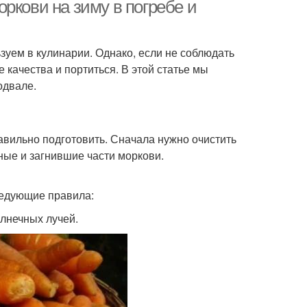
ркови на зиму в погребе и
зуем в кулинарии. Однако, если не соблюдать
иляция в погребе
Освещение в погребе
 качества и портиться. В этой статье мы
одвале.
ература в погребе
Овощи в погребе
авильно подготовить. Сначала нужно очистить
ные и загнившие части моркови.
ледующие правила:
вы для хранения
Тыквы перед хранением
олнечных лучей.
вка при хранении
Хранения в подвале