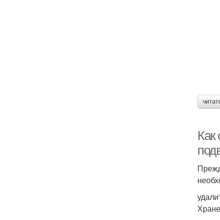
читат
Как 
под
Прежд
необх
удали
Хране