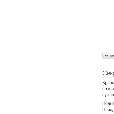
Пр
читат
Сек
Хране
но и 
нужно
Подго
Перед