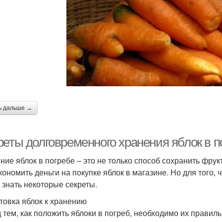
Промышленное
авильное хранение
Св
хранение
Хранения в
Места для хранения
холодильнике
хол
ь дальше →
Капусты в погребе
Хранение в грядке
Вак
реты долговременного хранения яблок в п
ние яблок в погребе – это не только способ сохранить фру
экономить деньги на покупке яблок в магазине. Но для того, 
 знать некоторые секреты.
товка яблок к хранению
 тем, как положить яблоки в погреб, необходимо их правил