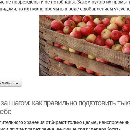
ые не повреждены и не потрёпаны. Затем нужно их промыт
цидами, то их нужно промыть в воде с добавлением уксусно
ь дальше →
за шагом: как правильно подготовить тык
ребе
лительного хранения отбирают только целые, неиспорченн
 или другие повреждения, ее лучше сразу переработать.