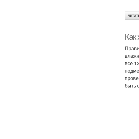
читат
Как 
Прави
влажн
все 1
подме
прове
быть 