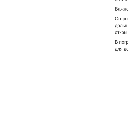
Важно
Огоро
дольш
откры
В пог
для д