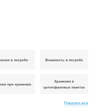
кови в погребе
Влажность в погребе
Хранения в
ови при хранении
целлофановых пакетах
Показать все
локи в погребе
Яблоки к хранению