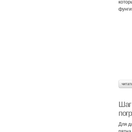
котор
фунги
читат
Шаг 
пог
Для д
пятна