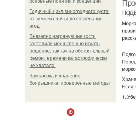
основные понятия и концепции
Про
под
Годичный цикл виноградного куста:
от зимней спячки до созревания
Морко
ягод
прави
Внезапно нагрянувшие гости
расск
заставили меня спешно искать
решение, так как на обстоятельный
Подго
ремонт времени катастрофически
Перед
не хватало.
морко
Заморозка и хранение
Хране
боярышника: проверенные методы
Если 
1. Уб