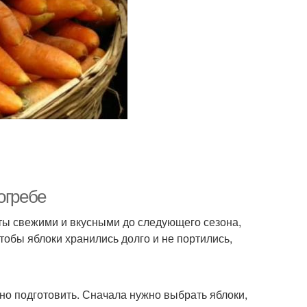
Хранения в
ёклы в погребе
полиэтиленовых
мешках
Хранения в
Эффективное хранение
одильной камере
уумное хранение
Моркови на хранение
огребе
кты свежими и вкусными до следующего сезона,
чтобы яблоки хранились долго и не портились,
ьно подготовить. Сначала нужно выбрать яблоки,