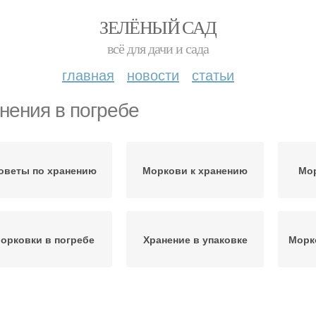
ЗЕЛЁНЫЙ САД
всё для дачи и сада
главная
новости
статьи
нения в погребе
оветы по хранению
Моркови к хранению
Мор
орковки в погребе
Хранение в упаковке
Морк
дготовка к хранению
Грызунов при хранении
Яб