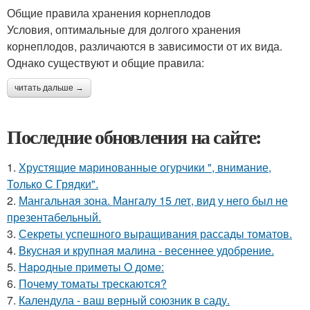
Общие правила хранения корнеплодов
Условия, оптимальные для долгого хранения
корнеплодов, различаются в зависимости от их вида.
Однако существуют и общие правила:
читать дальше →
Последние обновления на сайте:
1.
Хрустящие маринованные огурчики ", внимание,
Только С Грядки".
2.
Мангальная зона. Мангалу 15 лет, вид у него был не
презентабельный.
3.
Секреты успешного выращивания рассады томатов.
4.
Вкусная и крупная малина - весеннее удобрение.
5.
Нapoдныe пpимeты O дoмe:
6.
Почему томаты трескаются?
7.
Календула - ваш верный союзник в саду.