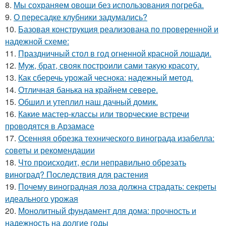
8.
Мы сохраняем овощи без использования погреба.
9.
О пересадке клубники задумались?
10.
Базовая конструкция реализована по проверенной и
надежной схеме:
11.
Праздничный стол в год огненной красной лошади.
12.
Муж, брат, свояк построили сами такую красоту.
13.
Как сберечь урожай чеснока: надежный метод.
14.
Отличная банька на крайнем севере.
15.
Обшил и утеплил наш дачный домик.
16.
Какие мастер-классы или творческие встречи
проводятся в Арзамасе
17.
Осенняя обрезка технического винограда изабелла:
советы и рекомендации
18.
Что происходит, если неправильно обрезать
виноград? Последствия для растения
19.
Почему виноградная лоза должна страдать: секреты
идеального урожая
20.
Монолитный фундамент для дома: прочность и
надежность на долгие годы