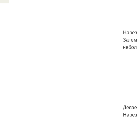
Наре
Затем
небол
Делае
Нарез