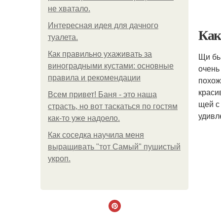
не хватало.
Интересная идея для дачного
Как
туалета.
Как правильно ухаживать за
Щи бы
виноградными кустами: основные
очень
правила и рекомендации
похож
краси
Всем привет! Баня - это наша
щей с
страсть, но вот таскаться по гостям
удивл
как-то уже надоело.
Как соседка научила меня
выращивать "тот Самый" пушистый
укроп.