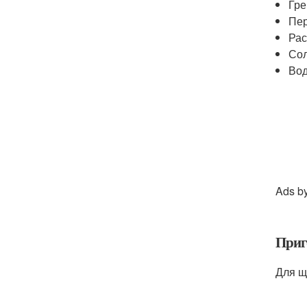
Гре
Пер
Рас
Сол
Вод
Ads b
Приг
Для щ