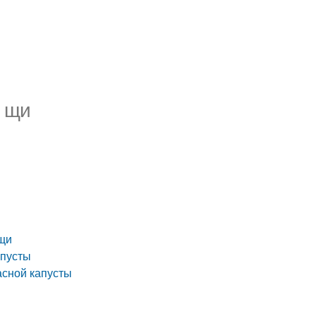
й щи
 щи
апусты
асной капусты