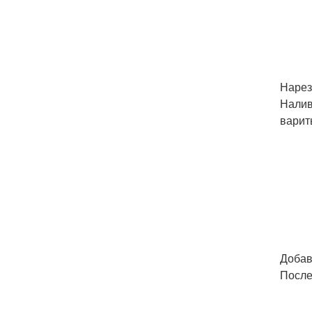
Нарез
Налив
варит
Добав
После