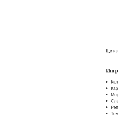
Щи из
Ингр
Кап
Кар
Мор
Сла
Реп
Том