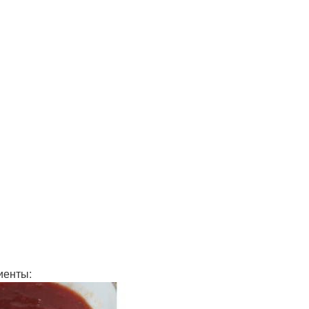
иенты: