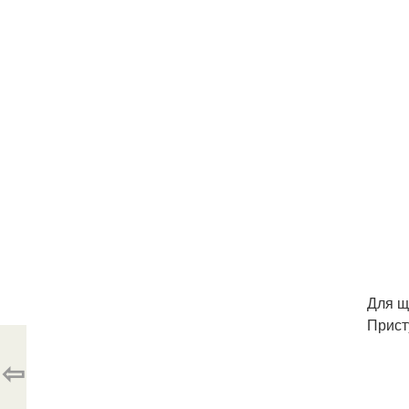
Для щ
Прист
⇦