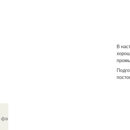
В нас
хорош
промы
Подго
посто
⇦