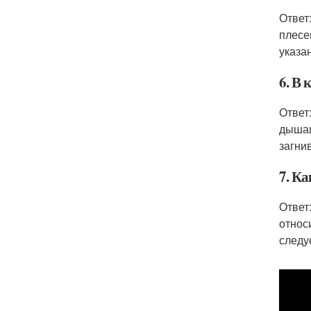
Ответ
плесе
указа
6. В
Ответ
дышащ
загни
7. К
Ответ
относ
следу