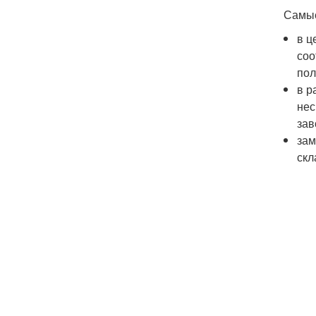
Самые
в ц
соо
пол
в р
нес
зав
зам
скл