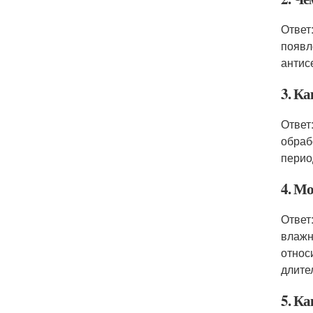
Ответ
появл
антис
3. К
Ответ
обраб
перио
4. М
Ответ
влажн
относ
длите
5. Ка