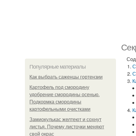
Сек
Сод
С
Популярные материалы
С
Как выбрать саженцы гортензии
К
Картофель под смородину
удобрение смородины осенью.
Подкормка смородины
картофельными очистками
К
Замиокулькас желтеют и сохнут
листья. Почему листочки меняют
свой окрас