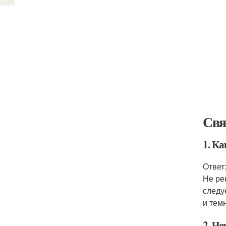
Свя
1. К
Ответ
Не ре
следу
и тем
2. Ч