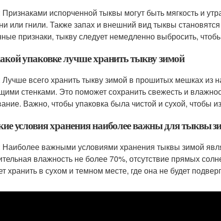
: Признаками испорченной тыквы могут быть мягкость и ут
ни или гнили. Также запах и внешний вид тыквы становятс
нные признаки, тыкву следует немедленно выбросить, чтоб
 какой упаковке лучше хранить тыкву зимой
: Лучше всего хранить тыкву зимой в прошитых мешках из н
ими стенками. Это поможет сохранить свежесть и влажнос
вание. Важно, чтобы упаковка была чистой и сухой, чтобы и
акие условия хранения наиболее важны для тыквы з
: Наиболее важными условиями хранения тыквы зимой явля
ительная влажность не более 70%, отсутствие прямых солн
ет хранить в сухом и темном месте, где она не будет подве