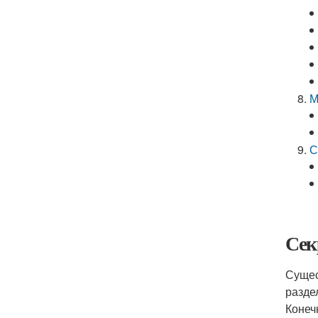
М
С
Сек
Сущес
разде
Конеч