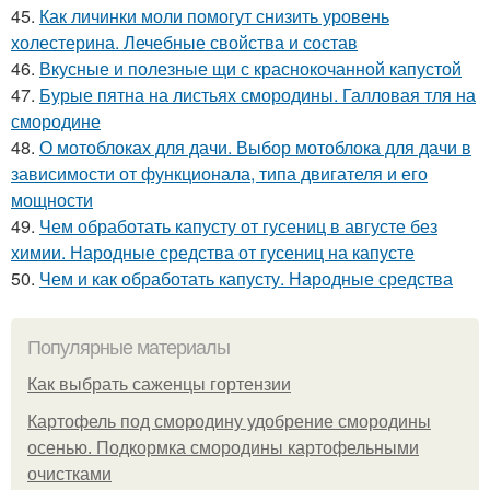
45.
Как личинки моли помогут снизить уровень
холестерина. Лечебные свойства и состав
46.
Вкусные и полезные щи с краснокочанной капустой
47.
Бурые пятна на листьях смородины. Галловая тля на
смородине
48.
О мотоблоках для дачи. Выбор мотоблока для дачи в
зависимости от функционала, типа двигателя и его
мощности
49.
Чем обработать капусту от гусениц в августе без
химии. Народные средства от гусениц на капусте
50.
Чем и как обработать капусту. Народные средства
Популярные материалы
Как выбрать саженцы гортензии
Картофель под смородину удобрение смородины
осенью. Подкормка смородины картофельными
очистками