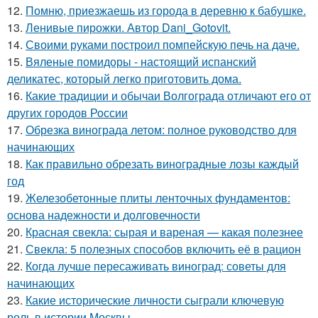
12.
Помню, приезжаешь из города в деревню к бабушке.
13.
Ленивые пирожки. Автор Dani_Gotovit.
14.
Своими руками построил помпейскую печь на даче.
15.
Вяленые помидоры - настоящий испанский
деликатес, который легко приготовить дома.
16.
Какие традиции и обычаи Волгограда отличают его от
других городов России
17.
Обрезка винограда летом: полное руководство для
начинающих
18.
Как правильно обрезать виноградные лозы каждый
год
19.
Железобетонные плиты ленточных фундаментов:
основа надежности и долговечности
20.
Красная свекла: сырая и вареная — какая полезнее
21.
Свекла: 5 полезных способов включить её в рацион
22.
Когда лучше пересаживать виноград: советы для
начинающих
23.
Какие исторические личности сыграли ключевую
роль в истории Москвы