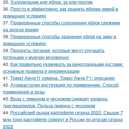
35.
Холодильник для яблок: за или против
36.
Просто и эффективно: как хранить яблоки зимой в
домашних условиях
37.
Проверенные способы сохранения яблок свежими
на долгое время
38.
Проверенные способы хранения яблок на зиму в
домашних условиях
39.
Продукты питания, которые могут улучшить
потенцию у мужчин мгновенно
40.
Как правильно ухаживать за виноградными кустами:
основные правила и рекомендации
41.
Томат Ажур f1 семена. Томат Ажур F1: описание
42.
Аторвастатин инструкция по применению. Способ
применения и дозы
43.
Вода с лимоном и чесноком снижает уровень
триглицеридов. Польза лимона с чесноком
44.
Российский рынок картофеля сезона 2022. Свыше 7
млн тонн картофеля соберут в России по итогам сезона
2022