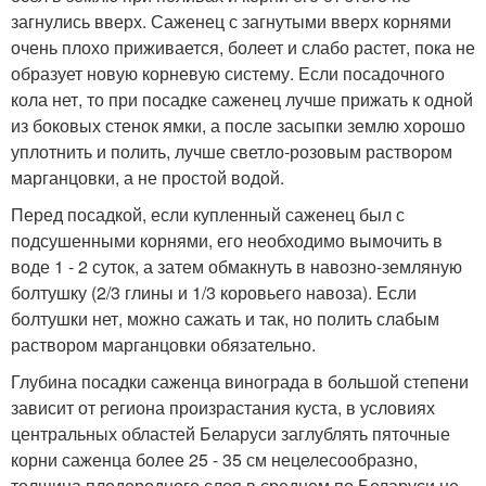
загнулись вверх. Саженец с загнутыми вверх корнями
очень плохо приживается, болеет и слабо растет, пока не
образует новую корневую систему. Если посадочного
кола нет, то при посадке саженец лучше прижать к одной
из боковых стенок ямки, а после засыпки землю хорошо
уплотнить и полить, лучше светло-розовым раствором
марганцовки, а не простой водой.
Перед посадкой, если купленный саженец был с
подсушенными корнями, его необходимо вымочить в
воде 1 - 2 суток, а затем обмакнуть в навозно-земляную
болтушку (2/3 глины и 1/3 коровьего навоза). Если
болтушки нет, можно сажать и так, но полить слабым
раствором марганцовки обязательно.
Глубина посадки саженца винограда в большой степени
зависит от региона произрастания куста, в условиях
центральных областей Беларуси заглублять пяточные
корни саженца более 25 - 35 см нецелесообразно,
толщина плодородного слоя в среднем по Беларуси не