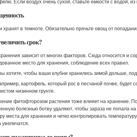
фелю. Если воздух очень сухой, ставьте емкости с водой, из 
щенность
и хранят в темноте. Обязательно прячьте овощ от попадан
увеличить срок?
хранения зависит от многих факторов. Сюда относится и со
дованное место для хранения, соблюдение всех правил.
вы хотите, чтобы ваши клубни хранились зимой дольше, под
например, картофель, который рос в песчаной почве, будет 
нистом низинном грунте.
ение фитофторозом растения тоже влияет на хранение. Поэ
енную болезнью ботву удаляют, чтобы зараза не попала на 
ру места для хранения и четко контролировать температуру
 увеличатся.
жит ли картошка до весны?