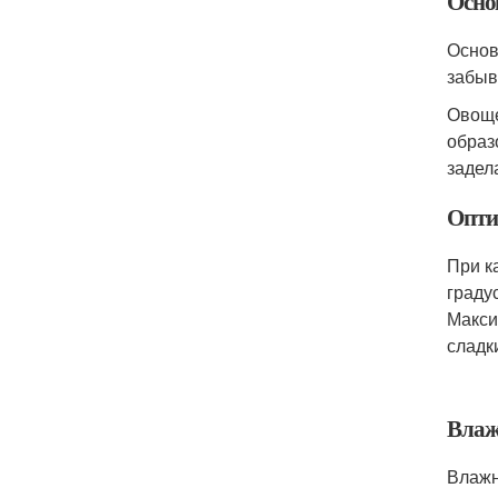
Осно
Основ
забыв
Овоще
образ
задел
Опти
При к
граду
Макси
сладк
Влаж
Влажн