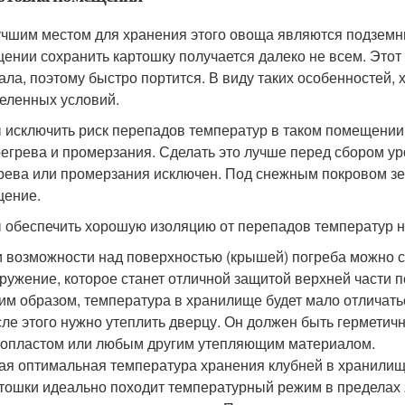
чшим местом для хранения этого овоща являются подземны
ении сохранить картошку получается далеко не всем. Этот
ала, поэтому быстро портится. В виду таких особенностей, 
еленных условий.
 исключить риск перепадов температур в таком помещении
регрева и промерзания. Сделать это лучше перед сбором ур
рева или промерзания исключен. Под снежным покровом зе
ение.
 обеспечить хорошую изоляцию от перепадов температур н
 возможности над поверхностью (крышей) погреба можно с
ружение, которое станет отличной защитой верхней части
им образом, температура в хранилище будет мало отличат
ле этого нужно утеплить дверцу. Он должен быть герметичн
опластом или любым другим утепляющим материалом.
ая оптимальная температура хранения клубней в хранили
тошки идеально походит температурный режим в пределах 2