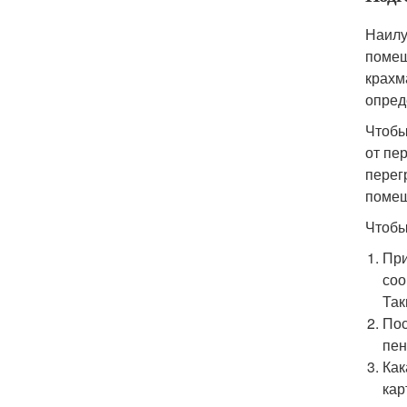
Наилу
помещ
крахм
опред
Чтобы
от пе
перег
помещ
Чтобы
При
соо
Так
Пос
пен
Как
кар