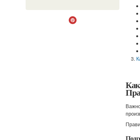
К
Как
Пра
Важно
произ
Прави
Подг