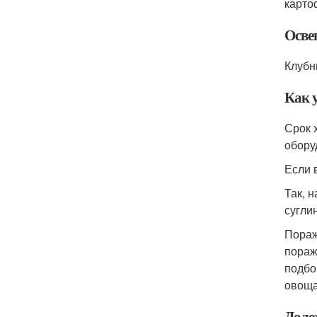
карто
Осве
Клубн
Как 
Срок 
обору
Если 
Так, 
сугли
Пораж
пораж
подбо
овоща
Доле