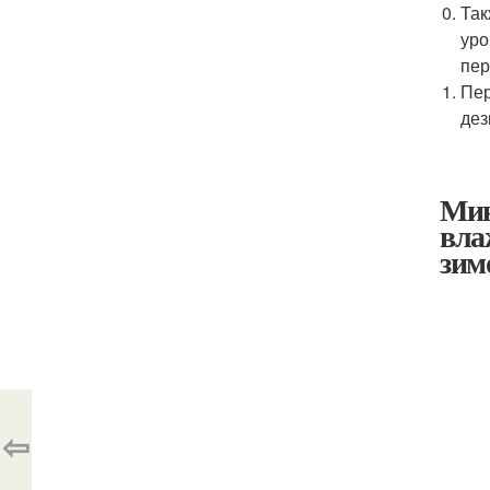
Так
уро
пер
Пер
дез
Мин
вла
зим
⇦