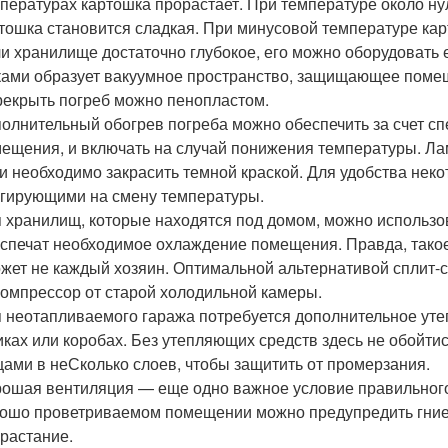
пературах картошка прорастает. При температуре около ну
тошка становится сладкая. При минусовой температуре кар
и хранилище достаточно глубокое, его можно оборудовать
ами образует вакуумное пространство, защищающее поме
екрыть погреб можно пенопластом.
олнительный обогрев погреба можно обеспечить за счет сп
ещения, и включать на случай понижения температуры. Лам
и необходимо закрасить темной краской. Для удобства нек
гирующими на смену температуры.
 хранилищ, которые находятся под домом, можно использо
спечат необходимое охлаждение помещения. Правда, такое
жет не каждый хозяин. Оптимальной альтернативой сплит-
омпрессор от старой холодильной камеры.
 неотапливаемого гаража потребуется дополнительное уте
ках или коробах. Без утепляющих средств здесь не обойт
ами в неСколько слоев, чтобы защитить от промерзания.
ошая вентиляция — еще одно важное условие правильного 
ошо проветриваемом помещении можно предупредить гние
растание.