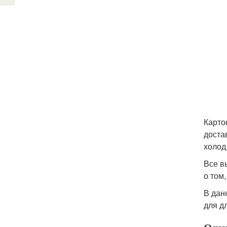
Карто
доста
холод
Все в
о том
В дан
для д