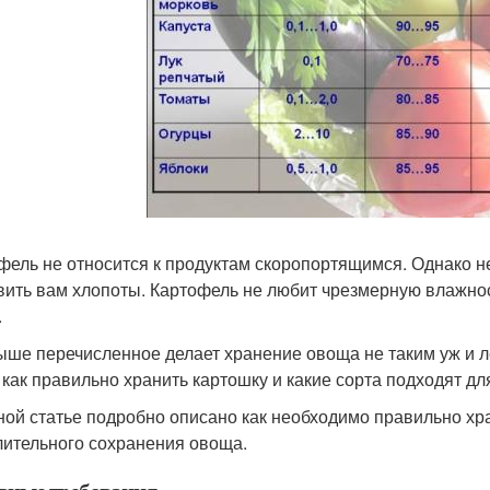
фель не относится к продуктам скоропортящимся. Однако н
вить вам хлопоты. Картофель не любит чрезмерную влажнос
.
ыше перечисленное делает хранение овоща не таким уж и л
, как правильно хранить картошку и какие сорта подходят дл
ной статье подробно описано как необходимо правильно хр
лительного сохранения овоща.