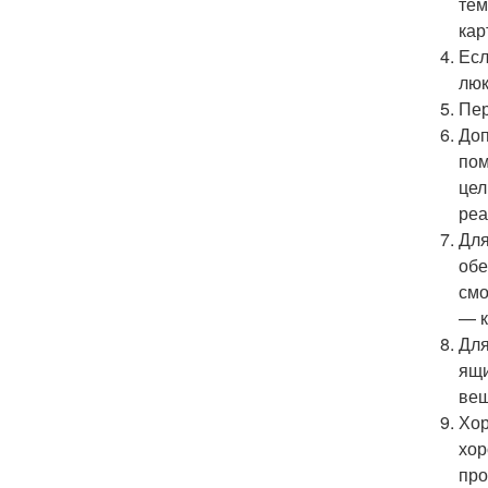
тем
кар
Есл
люк
Пер
Доп
пом
цел
реа
Для
обе
смо
— к
Для
ящи
вещ
Хор
хор
про