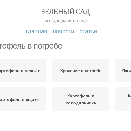
ЗЕЛЁНЫЙ САД
всё для дачи и сада
главная
новости
статьи
тофель в погребе
артофель в мешках
Хранение в погребе
Ящи
Картофель в
К
артофель в ящике
холодильнике
Картофель в
Картофель к хранению
Погр