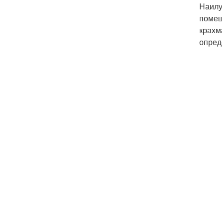
Наилу
помещ
крахм
опред