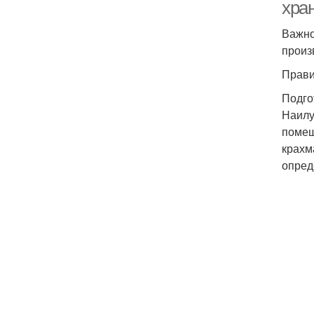
хра
Важно
произ
Прави
Подго
Наилу
помещ
крахм
опред