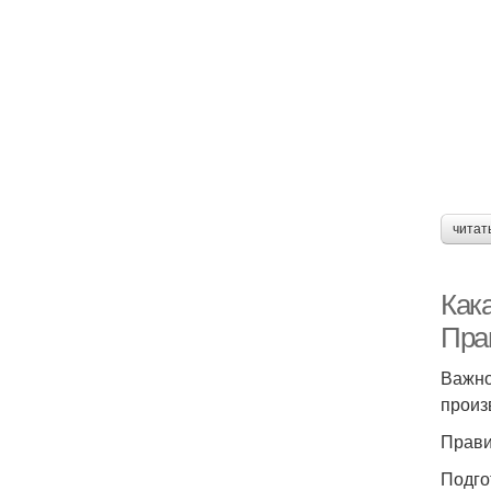
читат
Как
Пра
Важно
произ
Прави
Подго