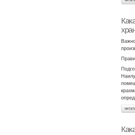
читат
Как
хра
Важно
произ
Прави
Подго
Наилу
помещ
крахм
опред
читат
Как