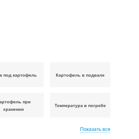
к под картофель
Картофель в подвале
артофель при
Температура в погребе
хранении
Показать все
еб для картошки
Картошки в погребе