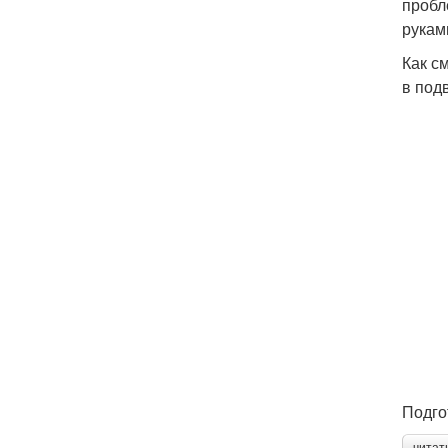
пробл
рукам
Как с
в под
Подго