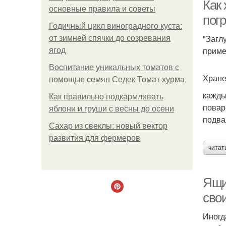
Как 
основные правила и советы
пог
Годичный цикл виноградного куста:
"Загл
Ка
от зимней спячки до созревания
приме
ягод
Воспитание уникальных томатов с
Хране
помощью семян Седек Томат хурма
кажды
Как правильно подкармливать
поваре
яблони и груши с весны до осени
подва
Сахар из свеклы: новый вектор
развития для фермеров
П
читат
Ящи
сво
Иногд