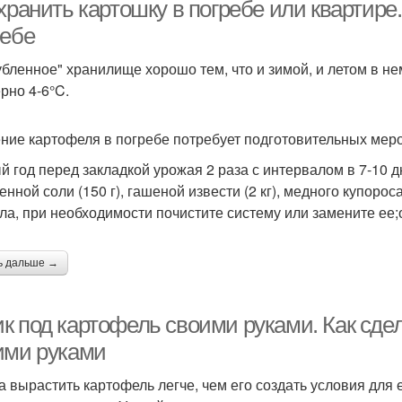
хранилищах
хранить картошку в погребе или квартире
ребе
убленное" хранилище хорошо тем, что и зимой, и летом в н
ртофель в домашних
Картофель в
Р
рно 4-6°C.
условиях
овощехранилище
ние картофеля в погребе потребует подготовительных мер
Овощи в погребе
Погреба для картофеля
Ящи
й год перед закладкой урожая 2 раза с интервалом в 7-10
нной соли (150 г), гашеной извести (2 кг), медного купороса
ла, при необходимости почистите систему или замените ее
огреб для хранения
Ящики в погребе
Пог
ь дальше →
к под картофель своими руками. Как сде
ими руками
а вырастить картофель легче, чем его создать условия для 