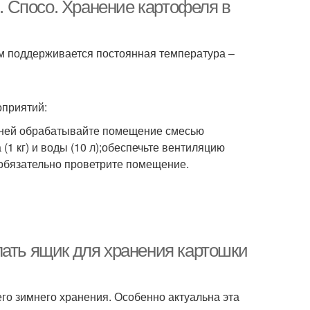
.. Спосо. Хранение картофеля в
ем поддерживается постоянная температура –
уки в погребе
Картофель на балконе
оприятий:
к для картофеля
Ящик с картофелем
 дней обрабатывайте помещение смесью
 (1 кг) и воды (10 л);обеспечьте вентиляцию
;обязательно проветрите помещение.
реба к хранению
Картофель в земле
лать ящик для хранения картошки
его зимнего хранения. Особенно актуальна эта