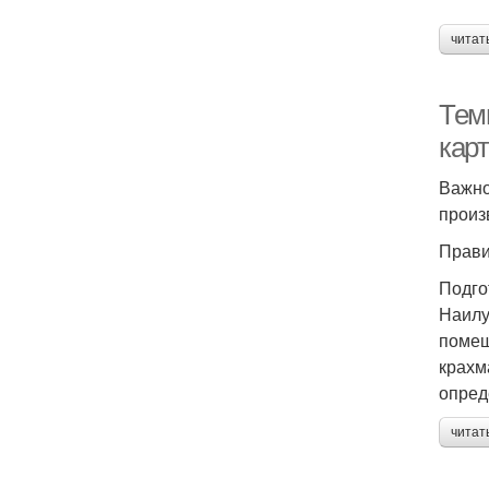
читат
Тем
кар
Важно
произ
Прави
Подго
Наилу
помещ
крахм
опред
читат