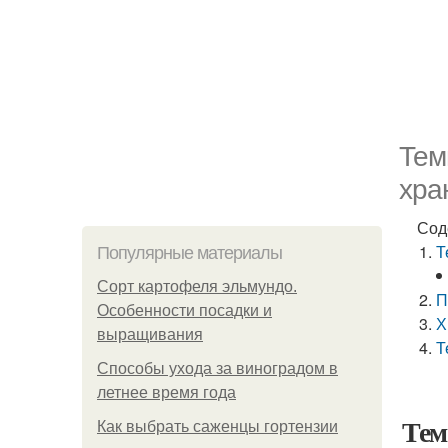
Тем
хра
Сод
Т
Популярные материалы
Сорт картофеля эльмундо.
П
Особенности посадки и
Х
выращивания
Т
Способы ухода за виноградом в
летнее время года
Тем
Как выбрать саженцы гортензии