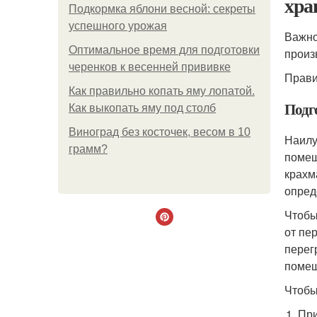
хра
Подкормка яблони весной: секреты
успешного урожая
Важно
Оптимальное время для подготовки
произ
черенков к весенней прививке
Прави
Как правильно копать яму лопатой.
Подг
Как выкопать яму под столб
Виноград без косточек, весом в 10
Наилу
грамм?
помещ
крахм
опред
Чтобы
от пе
перег
помещ
Чтобы
При