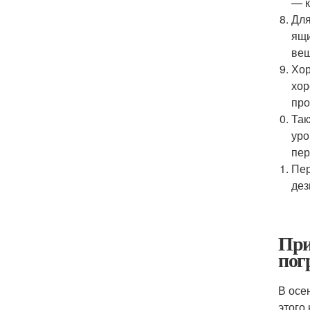
— к
Для
ящи
вещ
Хор
хор
про
Так
уро
пер
Пер
дез
При
пог
В осе
этого