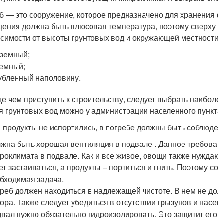
б — это сооружение, которое предназначено для хранения 
ения должна быть плюсовая температура, поэтому сверху 
исимости от высоты грунтовых вод и окружающей местности.
земный;
емный;
убленный наполовину.
е чем приступить к строительству, следует выбрать наибол
я грунтовых вод можно у администрации населенного пункт
 продукты не испортились, в погребе должны быть соблюд
жна быть хорошая вентиляция в подвале . Данное требов
роклимата в подвале. Как и все живое, овощи также нуждаю
ет застаиваться, а продукты – портиться и гнить. Поэтому 
бходимая задача.
реб должен находиться в надлежащей чистоте. В нем не до
ора. Также следует убедиться в отсутствии грызунов и нас
вал нужно обязательно гидроизолировать. Это защитит его 