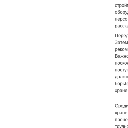
строй
обору
персо
расск
Перед
Затем
реком
Важно
поско
посту
должн
борьб
хране
Среди
хране
прене
трудн