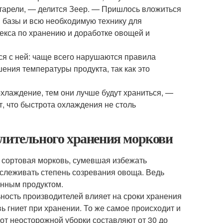
тарели, — делится Зеер. — Пришлось вложиться
 базы и всю необходимую технику для
лекса по хранению и доработке овощей и
ся с ней: чаще всего нарушаются правила
ения температуры продукта, так как это
охлаждение, тем они лучше будут храниться, —
, что быстрота охлаждения не столь
длительного хранения моркови
я сортовая морковь, сумевшая избежать
тслеживать степень созревания овоща. Ведь
енным продуктом.
ность производителей влияет на сроки хранения
 гниет при хранении. То же самое происходит и
от неосторожной уборки составляют от 30 до