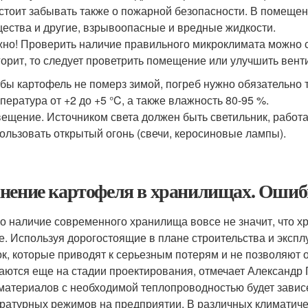
стоит забывать также о пожарной безопасности. В помещен
ества и другие, взрывоопасные и вредные жидкости.
но! Проверить наличие правильного микроклимата можно с
горит, то следует проветрить помещение или улучшить вент
бы картофель не померз зимой, погреб нужно обязательно
пература от +2 до +5 °C, а также влажность 80-95 %.
ещение. Источником света должен быть светильник, работ
ользовать открытый огонь (свечи, керосиновые лампы).
нение картофеля в хранилищах. Ошиб
о наличие современного хранилища вовсе не значит, что х
е. Используя дорогостоящие в плане строительства и экспл
к, которые приводят к серьезным потерям и не позволяют 
аются еще на стадии проектирования, отмечает Александр
материалов с необходимой теплопроводностью будет зави
ратурных режимов на предприятии. В различных климатиче