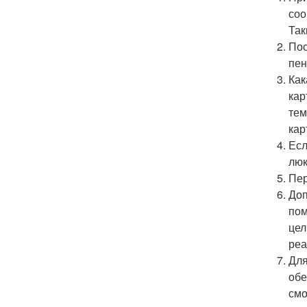
соо
Так
Пос
пен
Как
кар
тем
кар
Есл
люк
Пер
Доп
пом
цел
реа
Для
обе
смо