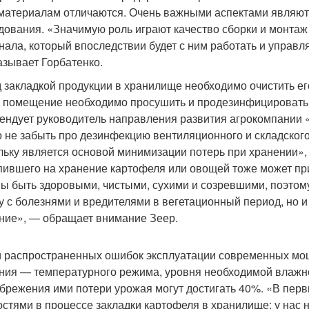
материалам отличаются. Очень важными аспектами являют
дования. «Значимую роль играют качество сборки и монтаж
нала, который впоследствии будет с ним работать и управ
азывает Горбатенко.
 закладкой продукции в хранилище необходимо очистить его
 помещение необходимо просушить и продезинфицировать 
ендует руководитель направления развития агрокомпании «
 не забыть про дезинфекцию вентиляционного и складског
льку является основой минимизации потерь при хранении»,
пившего на хранение картофеля или овощей тоже может при
ы быть здоровыми, чистыми, сухими и созревшими, поэтом
у с болезнями и вредителями в вегетационный период, но и
ние», — обращает внимание Зеер.
 распространенных ошибок эксплуатации современных мо
ния — температурного режима, уровня необходимой влажно
брежения ими потери урожая могут достигать 40%. «В перв
остями в процессе закладки картофеля в хранилище: у нас 