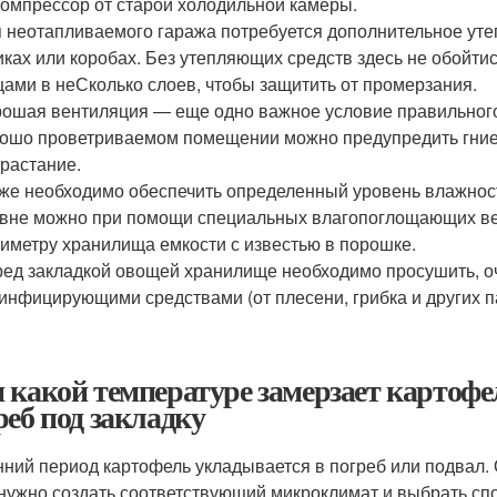
омпрессор от старой холодильной камеры.
 неотапливаемого гаража потребуется дополнительное уте
ках или коробах. Без утепляющих средств здесь не обойт
ами в неСколько слоев, чтобы защитить от промерзания.
ошая вентиляция — еще одно важное условие правильного 
ошо проветриваемом помещении можно предупредить гние
растание.
же необходимо обеспечить определенный уровень влажност
вне можно при помощи специальных влагопоглощающих вещ
иметру хранилища емкости с известью в порошке.
ед закладкой овощей хранилище необходимо просушить, оч
инфицирующими средствами (от плесени, грибка и других п
 какой температуре замерзает картофел
реб под закладку
нний период картофель укладывается в погреб или подвал.
 нужно создать соответствующий микроклимат и выбрать сп