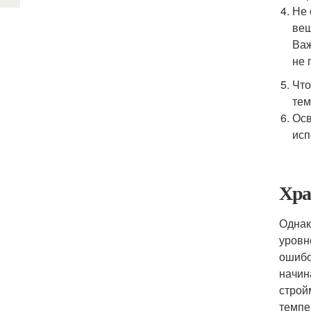
Не 
вещ
Важ
не 
Что
тем
Осв
исп
Хра
Однак
уровн
ошибо
начин
строй
темпе