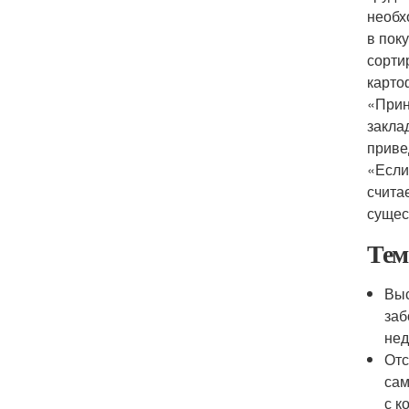
необх
в пок
сорти
карто
«Прин
закла
привед
«Если
счита
сущес
Тем
Выс
заб
нед
Отс
сам
с к