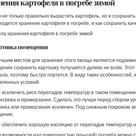
нения картофеля в погребе зимой
 не только правильно вырастить картофель, но и сохранить 
водится хранение картофеля в погребе, и как сохранить ка
ла хранения картофеля в погребе зимой
отовка помещения
чшим местом для хранения этого овоща являются подземны
ении сохранить картошку получается далеко не всем. Этот
ала, поэтому быстро портится. В виду таких особенностей, 
еленных условий.
 исключить риск перепадов температур в таком помещении
регрева и промерзания. Сделать это лучше перед сбором ур
рева или промерзания исключен. Под снежным покровом зе
ение.
 обеспечить хорошую изоляцию от перепадов температур н
 возможности над поверхностью (крышей) погреба можно с