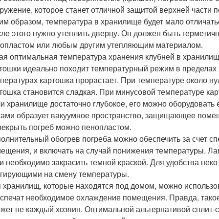
ружение, которое станет отличной защитой верхней части
им образом, температура в хранилище будет мало отличат
ле этого нужно утеплить дверцу. Он должен быть герметичн
опластом или любым другим утепляющим материалом.
ая оптимальная температура хранения клубней в хранили
тошки идеально походит температурный режим в пределах 2
пературах картошка прорастает. При температуре около ну
тошка становится сладкая. При минусовой температуре кар
и хранилище достаточно глубокое, его можно оборудовать
ами образует вакуумное пространство, защищающее поме
екрыть погреб можно пенопластом.
олнительный обогрев погреба можно обеспечить за счет сп
ещения, и включать на случай понижения температуры. Лам
и необходимо закрасить темной краской. Для удобства нек
гирующими на смену температуры.
 хранилищ, которые находятся под домом, можно использо
спечат необходимое охлаждение помещения. Правда, такое
жет не каждый хозяин. Оптимальной альтернативой сплит-