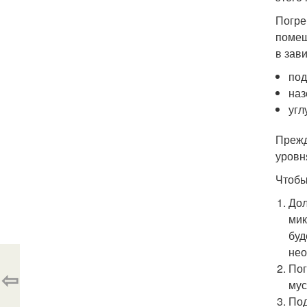
Погре
помещ
в зав
под
наз
угл
Прежд
уровн
Чтобы
Дол
мик
буд
нео
Пог
⇦
мус
Под