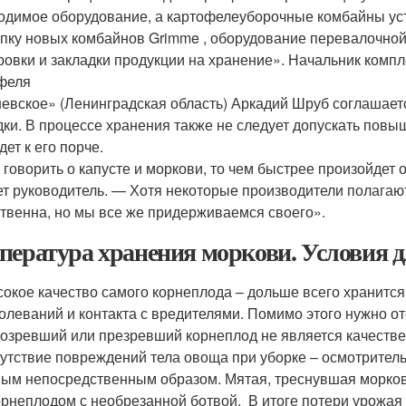
одимое оборудование, а картофелеуборочные комбайны ус
упку новых комбайнов Grimme , оборудование перевалочной
ровки и закладки продукции на хранение». Начальник комп
феля
евское» (Ленинградская область) Аркадий Шруб соглашает
дки. В процессе хранения также не следует допускать повыш
ет к его порче.
 говорить о капусте и моркови, то чем быстрее произойдет 
ет руководитель. — Хотя некоторые производители полагают
твенна, но мы все же придерживаемся своего».
пература хранения моркови. Условия 
окое качество самого корнеплода – дольше всего хранитс
олеваний и контакта с вредителями. Помимо этого нужно о
озревший или презревший корнеплод не является качеств
утствие повреждений тела овоща при уборке – осмотритель
ым непосредственным образом. Мятая, треснувшая морковь
орнеплодом с необрезанной ботвой. В итоге потери урожая 