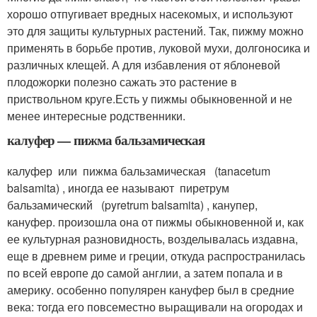
хорошо отпугивает вредных насекомых, и используют
это для защиты культурных растений. Так, пижму можно
применять в борьбе против, луковой мухи, долгоносика и
различных клещей. А для избавления от яблоневой
плодожорки полезно сажать это растение в
приствольном круге.Есть у пижмы обыкновенной и не
менее интересные родственники.
калуфер — пижма бальзамическая
калуфер или пижма бальзамическая (tanacetum
balsamita) , иногда ее называют пиретрум
бальзамический (pyretrum balsamita) , канупер,
кануфер. произошла она от пижмы обыкновенной и, как
ее культурная разновидность, возделывалась издавна,
еще в древнем риме и греции, откуда распространилась
по всей европе до самой англии, а затем попала и в
америку. особенно популярен кануфер был в средние
века: тогда его повсеместно выращивали на огородах и