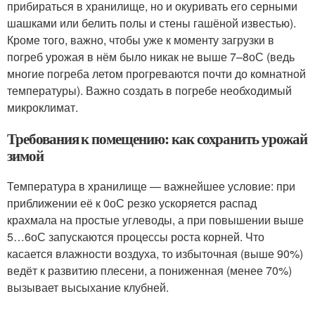
прибираться в хранилище, но и окуривать его серными
шашками или белить полы и стены гашёной известью).
Кроме того, важно, чтобы уже к моменту загрузки в
погреб урожая в нём было никак не выше 7–8
о
С (ведь
многие погреба летом прогреваются почти до комнатной
температуры). Важно создать в погребе необходимый
микроклимат.
Требования к помещению: как сохранить урожай
зимой
Температура в хранилище — важнейшее условие: при
приближении её к 0
о
С резко ускоряется распад
крахмала на простые углеводы, а при повышении выше
5…6
о
С запускаются процессы роста корней. Что
касается влажности воздуха, то избыточная (выше 90%)
ведёт к развитию плесени, а пониженная (менее 70%)
вызывает высыхание клубней.