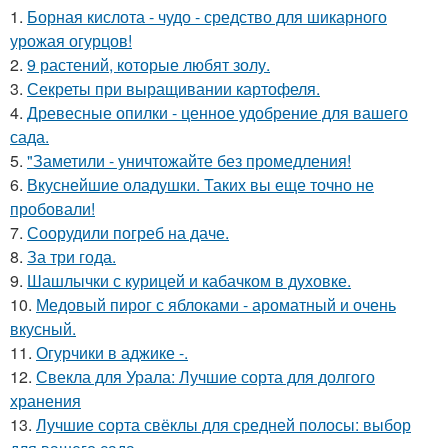
1.
Борная кислота - чудо - средство для шикарного
урожая огурцов!
2.
9 растений, которые любят золу.
3.
Секреты при выращивании картофеля.
4.
Древесные опилки - ценное удобрение для вашего
сада.
5.
"Заметили - уничтожайте без промедления!
6.
Вкуснейшие оладушки. Таких вы еще точно не
пробовали!
7.
Соорудили погреб на даче.
8.
За три года.
9.
Шашлычки с курицей и кабачком в духовке.
10.
Медовый пирог с яблоками - ароматный и очень
вкусный.
11.
Огурчики в аджике -.
12.
Свекла для Урала: Лучшие сорта для долгого
хранения
13.
Лучшие сорта свёклы для средней полосы: выбор