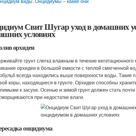
нцидиум виды. Онцидиумы – какие они
идиум Свит Шугар уход в домашних ус
ашних условиях
Полив орхидеи
рживайте грунт слегка влажным в течение вегетационного 
ивание орхидеи в большой емкости с теплой смягченной во
обульб всегда находились выше поверхности воды. Такие п
вой коры, находящиеся в грунте. Орхидеи способны хранить
рпимыми к засухе. Осенью и зимой грунт должен стать почт
сморщиваются при недостатке влаги.
Пересадка онцидиума