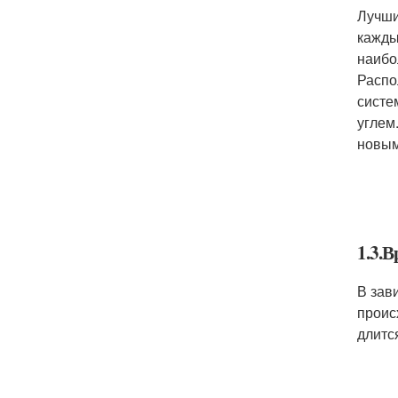
Лучши
кажды
наибо
Распо
систе
углем
новым
1.3.В
В зав
проис
длитс