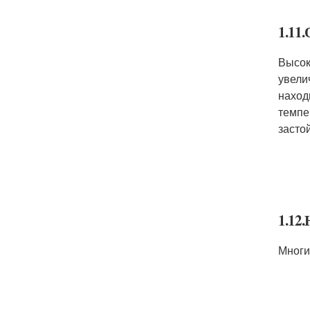
1.11
Высок
увели
наход
темпе
засто
1.12
Многи