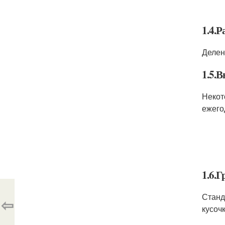
1.4.
Делен
1.5.
Некот
ежего
1.6.
Станд
⇦
кусоч