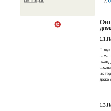
О
свой окрас
Онц
дом
1.1.
Подде
замач
псевд
сосно
их те
даже 
1.2.