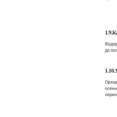
1.9.
Водор
до по
1.10
Орхид
осень
перен