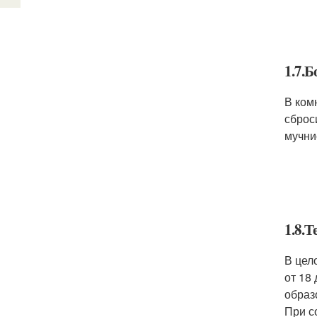
1.7.Б
В ком
сброс
мучни
1.8.
В цел
от 18
образ
При с