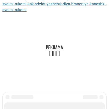
svoimi-rukami-kak-sdelat-yashchik-dlya-hraneniya-kartoshki-
svoimi-rukami
Категории:
Ящик для картошки
,
Руки в погребе
,
Руки с утеплением
,
Погреба к
хранению
,
Емкости для хранения
,
Контейнер для овощей
,
Требования к
помещению