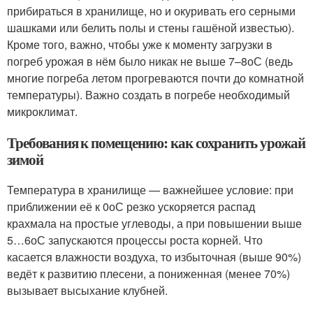
прибираться в хранилище, но и окуривать его серными
шашками или белить полы и стены гашёной известью).
Кроме того, важно, чтобы уже к моменту загрузки в
погреб урожая в нём было никак не выше 7–8
о
С (ведь
многие погреба летом прогреваются почти до комнатной
температуры). Важно создать в погребе необходимый
микроклимат.
Требования к помещению: как сохранить урожай
зимой
Температура в хранилище — важнейшее условие: при
приближении её к 0
о
С резко ускоряется распад
крахмала на простые углеводы, а при повышении выше
5…6
о
С запускаются процессы роста корней. Что
касается влажности воздуха, то избыточная (выше 90%)
ведёт к развитию плесени, а пониженная (менее 70%)
вызывает высыхание клубней.