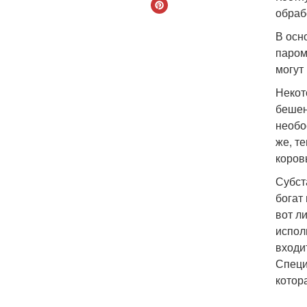
обраб
В осн
паром
могут
Некот
бешен
необо
же, т
коров
Субст
богат
вот л
испол
входи
Специ
котор