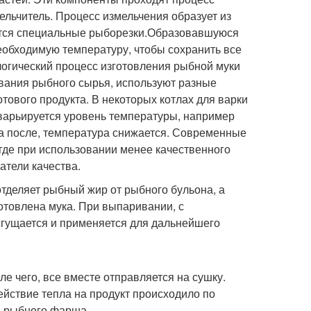
ельчитель. Процесс измельчения образует из
уются специальные рыборезки.Образовавшуюся
еобходимую температуру, чтобы сохранить все
логический процесс изготовления рыбной муки
ривания рыбного сырья, используют разные
отового продукта. В некоторых котлах для варки
 варьируется уровень температуры, например
 а после, температура снижается. Современные
 где при использовании менее качественного
атели качества.
отделяет рыбный жир от рыбного бульона, а
отовлена мука. При выпаривании, с
сгущается и применяется для дальнейшего
е чего, все вместе отправляется на сушку.
йствие тепла на продукт происходило по
ы рыбного фарша.