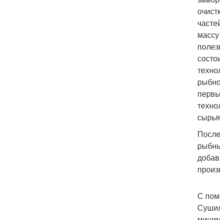
очист
часте
массу
полез
состо
техно
рыбно
первы
техно
сырья
После
рыбны
добав
произ
С пом
Сушил
миним