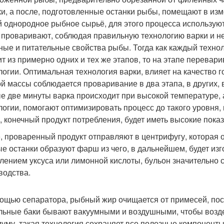
ки, а после, подготовленные останки рыбы, помещают в изм
й однородное рыбное сырьё, для этого процесса использ
 проваривают, соблюдая правильную технологию варки и н
ные и питательные свойства рыбы. Тогда как каждый техно
ит из примерно одних и тех же этапов, то на этапе перева
логии. Оптимальная технология варки, влияет на качество г
й массы соблюдается проваривание в два этапа, в других,
е две минуты варка происходит при высокой температуре,
логии, помогают оптимизировать процесс до такого уровня,
, конечный продукт потребления, будет иметь высокие показ
, проваренный продукт отправляют в центрифугу, которая 
е останки образуют фарш из чего, в дальнейшем, будет изг
лением уксуса или лимонной кислоты, бульон значительно 
водства.
ощью сепаратора, рыбный жир очищается от примесей, посл
ьные баки бывают вакуумными и воздушными, чтобы возде
уму, такая технология сохраняет все полезные компонент