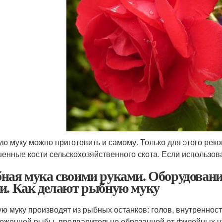
ую муку можно приготовить и самому. Только для этого ре
енные кости сельскохозяйственного скота. Если использова
ная мука своими руками. Оборудовани
и. Как делают рыбную муку
ю муку производят из рыбных останков: голов, внутренност
оженной рыбы, предварительно обрезанной от филейных ча