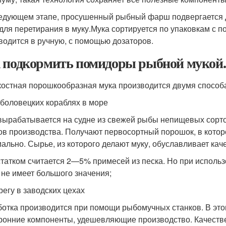
едующем этапе, просушенный рыбный фарш подвергается де
 для перетирания в муку.Мука сортируется по упаковкам с
водится в ручную, с помощью дозаторов.
 подкормить помидоры рыбной мукой.
остная порошкообразная мука производится двумя способ
боловецких кораблях в море
вырабатывается на судне из свежей рыбы непищевых сортов 
ов производства. Получают первосортный порошок, в кото
ально. Сырье, из которого делают муку, обуславливает каче
татком считается 2—5% примесей из песка. Но при использо
 не имеет большого значения;
регу в заводских цехах
отка производится при помощи рыбомучных станков. В это
ронние компоненты, удешевляющие производство. Качестве