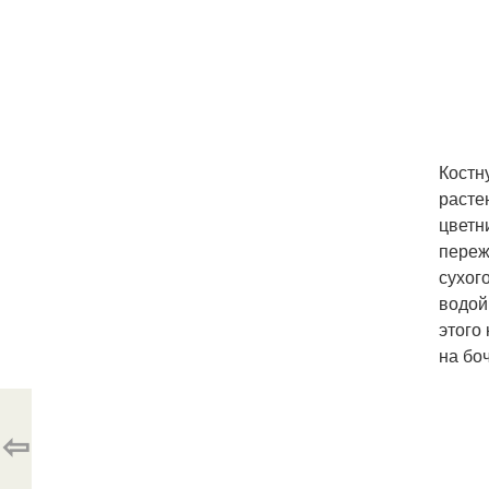
Костн
расте
цветн
переж
сухог
водой
этого
на бо
⇦