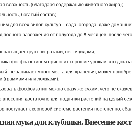
ая влажность (благодаря содержанию животного жира);
альность, богатый состав;
ним для всех видов культур – сада, огорода, даже домашни
д полного разложения от полугода до 8 месяцев, после чег
;
ренасыщает грунт нитратами, пестицидами;
рмка фосфоазотином приносит хорошие урожаи, что доказ
ый, не занимает много места для хранения, может приобре
и (граммами или ложками);
ьзовать фосфоазотин можно сразу же сухим, чего не скажеш
о внесения достаточно для подпитки растений на целый сез
р поступает к корневой системе растения постепенно, сба
тная мука для клубники. Внесение кост