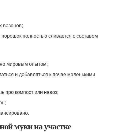
х вазонов;
о порошок полностью сливается с составом
ано мировым опытом;
таться и добавляться к почве маленькими
ь про компост или навоз;
он;
лансировано.
ной муки на участке