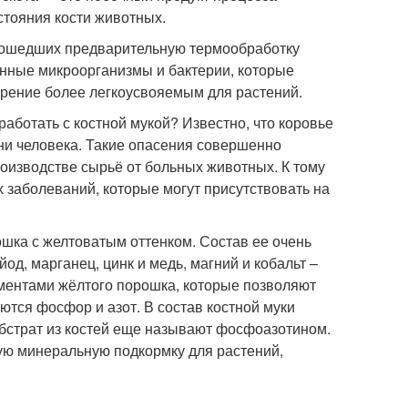
стояния кости животных.
прошедших предварительную термообработку
енные микроорганизмы и бактерии, которые
обрение более легкоусвояемым для растений.
аботать с костной мукой? Известно, что коровье
ни человека. Такие опасения совершенно
роизводстве сырьё от больных животных. К тому
 заболеваний, которые могут присутствовать на
шка с желтоватым оттенком. Состав ее очень
од, марганец, цинк и медь, магний и кобальт –
ементами жёлтого порошка, которые позволяют
ются фосфор и азот. В состав костной муки
убстрат из костей еще называют фосфоазотином.
ю минеральную подкормку для растений,