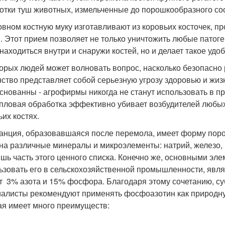
отки туш животных, измельченные до порошкообразного со
овном костную муку изготавливают из коровьих косточек, 
. Этот прием позволяет не только уничтожить любые патог
 находиться внутри и снаружи костей, но и делает такое уд
орых людей может волновать вопрос, насколько безопасно р
ство представляет собой серьезную угрозу здоровью и жиз
снованны - агрофирмы никогда не станут использовать в п
епловая обработка эффективно убивает возбудителей любых
ьих костях.
анция, образовавшаяся после перемола, имеет форму поро
 на различные минералы и микроэлементы: натрий, железо, й
ишь часть этого ценного списка. Конечно же, основными эл
ьзовать его в сельскохозяйственной промышленности, явля
т 3% азота и 15% фосфора. Благодаря этому сочетанию, с
алисты рекомендуют применять фосфоазотин как природну
ая имеет много преимуществ: