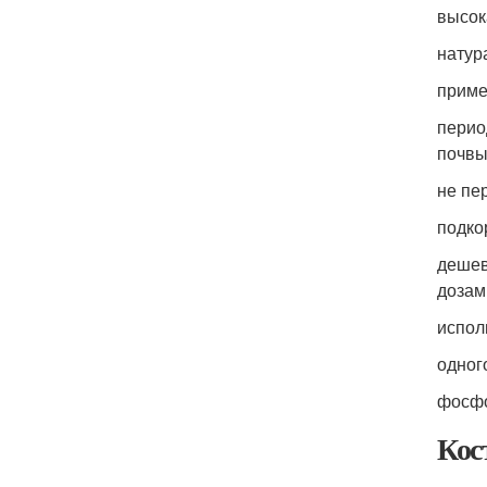
высок
натур
приме
перио
почвы
не пе
подко
дешев
дозам
испол
одног
фосфо
Кос