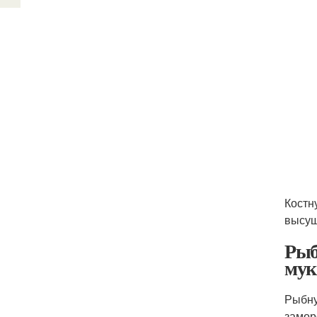
Костн
высуш
Рыб
мук
Рыбну
замор