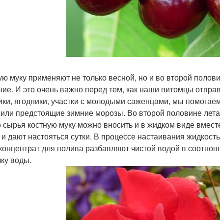
ую муку применяют не только весной, но и во второй полови
ние. И это очень важно перед тем, как наши питомцы отпра
ики, ягодники, участки с молодыми саженцами, мы помогае
или предстоящие зимние морозы. Во второй половине лета 
о сырья костную муку можно вносить и в жидком виде вместе
 и дают настояться сутки. В процессе настаивания жидкост
 концентрат для полива разбавляют чистой водой в соотноше
чку воды.