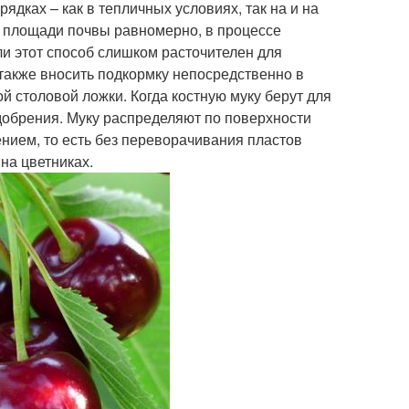
ядках – как в тепличных условиях, так на и на
й площади почвы равномерно, в процессе
сли этот способ слишком расточителен для
также вносить подкормку непосредственно в
й столовой ложки. Когда костную муку берут для
удобрения. Муку распределяют по поверхности
ением, то есть без переворачивания пластов
на цветниках.