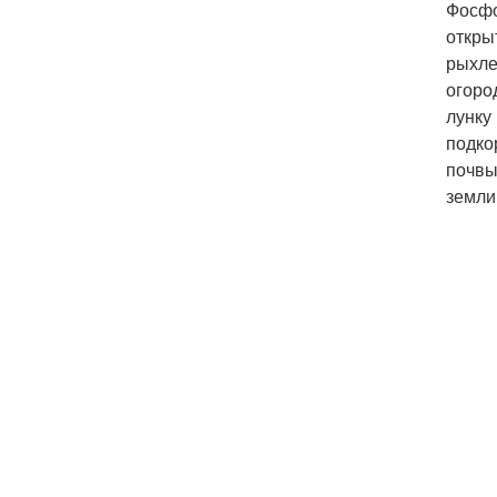
Фосфо
откры
рыхле
огоро
лунку
подко
почвы
земли