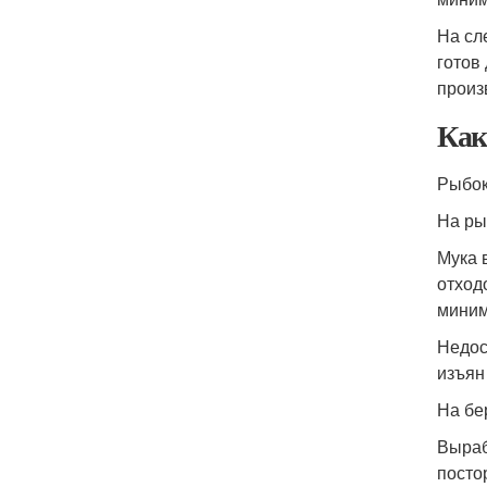
На сл
готов
произ
Как
Рыбок
На ры
Мука 
отход
миним
Недос
изъян
На бе
Выраб
посто