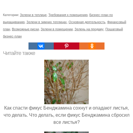
Категории:
Зелени в теплице
,
Требования к помещению
,
Бизнес-план по
выращиванию
,
Зелени в зимних теплицах
,
Основная деятельность
,
Финансовый
план
,
Возможные риски
,
Зелени в помещении
,
Зелень на продажу
,
Пошаговый
бизнес-план
Читайте также
Как спасти фикус Бенджамина сохнут и опадают листья,
что делать. Что делать, если фикус Бенджамина сбросил
все листья?