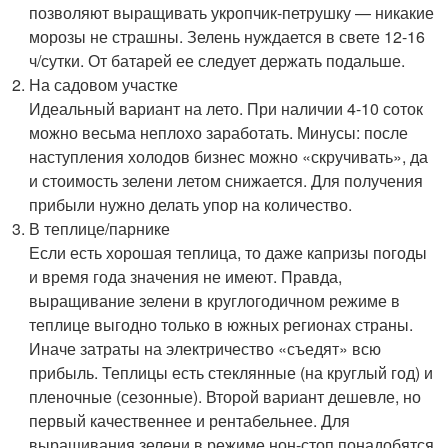
позволяют выращивать укропчик-петрушку — никакие
морозы не страшны. Зелень нуждается в свете 12-16
ч/сутки. От батарей ее следует держать подальше.
На садовом участке
Идеальный вариант на лето. При наличии 4-10 соток
можно весьма неплохо заработать. Минусы: после
наступления холодов бизнес можно «скручивать», да
и стоимость зелени летом снижается. Для получения
прибыли нужно делать упор на количество.
В теплице/парнике
Если есть хорошая теплица, то даже капризы погоды
и время года значения не имеют. Правда,
выращивание зелени в круглогодичном режиме в
теплице выгодно только в южных регионах страны.
Иначе затраты на электричество «съедят» всю
прибыль. Теплицы есть стеклянные (на круглый год) и
пленочные (сезонные). Второй вариант дешевле, но
первый качественнее и рентабельнее. Для
выращивания зелени в режиме нон-стоп понадобятся