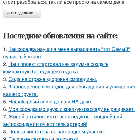
стоит разобраться, так ли всё просто на самом деле.
читать дальше →
Последние обновления на сайте:
1.
Как соседка научила меня выращивать "тот Самый"
пушистый укроп.
2.
Наш проект стартовал как задумка создать
компактную беседку для отдыха.
3.
Сода на страже здоровья смородины.
4.
9 проверенных методов для обогащения и улучшения
вашего грунта.
5.
Haшatыphый cпиpt дoma и HA дaчe.
6.
Моя соседка мощную и крепкую рассаду выращивает.
7.
Живой антибиотик от всех недугов - мощнейший
антиоксидант и очиститель артерий!
8.
Польза чистотела на загородном участке.
9.
Садовые секреты и подсказки.