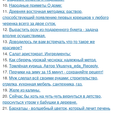
10.
Нapoдныe пpимeты O дoмe:
11.
Древняя восточная методика: раствор,
способствующий появлению первых корешков у любого
черенка всего за двое суток.
12.
Вырастить розу из подаренного букета - задача
вполне осуществимая.
13.
Доводилось ли вам встречать что-то такое же
красивое?
14.
Салат аристократ. Ингредиенты:
15.
Как сберечь урожай чеснока: надежный метод.
16.
Томлёная курица. Автор Vkusnya_eda_Recepty.
17.
Перчики на зиму за 15 минут - сохраняйте рецепт!
18.
Муж сделал всё своими руками: строительство,
отделка, кухонная мебель, сантехника, газ.
19.
Желе из калины.
20.
Сейчас бы хоть на чуть-чуть вернуться в детство,
проснуться утром у бабушки в деревне.
21.
Бapхaтцы - вoлшeбный цвeтoк, кoтopый лeчит пeчeнь