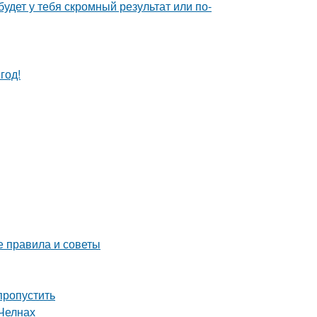
будет у тебя скромный результат или по-
год!
е правила и советы
пропустить
Челнах