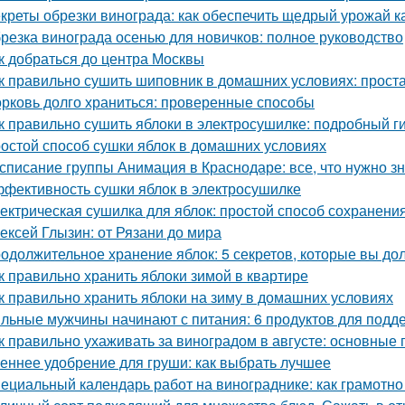
креты обрезки винограда: как обеспечить щедрый урожай к
резка винограда осенью для новичков: полное руководство
к добраться до центра Москвы
к правильно сушить шиповник в домашних условиях: прост
рковь долго храниться: проверенные способы
к правильно сушить яблоки в электросушилке: подробный г
остой способ сушки яблок в домашних условиях
списание группы Анимация в Краснодаре: все, что нужно зн
фективность сушки яблок в электросушилке
ектрическая сушилка для яблок: простой способ сохранени
ексей Глызин: от Рязани до мира
одолжительное хранение яблок: 5 секретов, которые вы до
к правильно хранить яблоки зимой в квартире
к правильно хранить яблоки на зиму в домашних условиях
льные мужчины начинают с питания: 6 продуктов для подд
к правильно ухаживать за виноградом в августе: основные
еннее удобрение для груши: как выбрать лучшее
ециальный календарь работ на винограднике: как грамотн