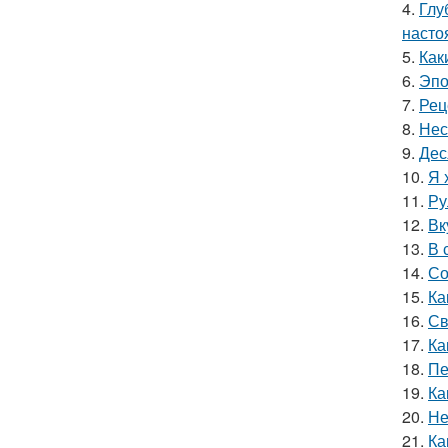
4.
Глу
насто
5.
Как
6.
Эпо
7.
Рец
8.
Нес
9.
Дес
10.
Я 
11.
Ру
12.
Вк
13.
В 
14.
Со
15.
Ка
16.
Св
17.
Ка
18.
Пе
19.
Ка
20.
Не
21.
Ка