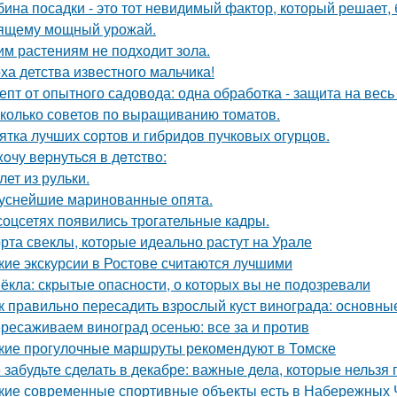
бина посадки - это тот невидимый фактор, который решает, 
ящему мощный урожай.
им растениям не подходит зола.
ха детства известного мальчика!
епт от опытного садовода: одна обработка - защита на весь 
колько советов по выращиванию томатов.
ятка лучших сортов и гибридов пучковых огурцов.
xoчу вepнутьcя в дeтcтвo:
лет из рульки.
уснейшие маринованные опята.
соцсетях появились трогательные кадры.
рта свеклы, которые идеально растут на Урале
кие экскурсии в Ростове считаются лучшими
ёкла: скрытые опасности, о которых вы не подозревали
к правильно пересадить взрослый куст винограда: основны
ресаживаем виноград осенью: все за и против
кие прогулочные маршруты рекомендуют в Томске
 забудьте сделать в декабре: важные дела, которые нельзя 
кие современные спортивные объекты есть в Набережных 