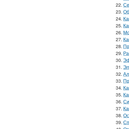
22.
Се
23.
Об
24.
Ка
25.
Ка
26.
Мо
27.
Ка
28.
Пр
29.
Ра
30.
Эф
31.
Эл
32.
Ал
33.
Пр
34.
Ка
35.
Ка
36.
Си
37.
Ка
38.
Ос
39.
Сп