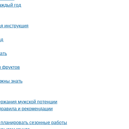
аждый год
ая инструкция
ид
ать
я фруктов
лжны знать
ержания мужской потенции
 правила и рекомендации
о планировать сезонные работы