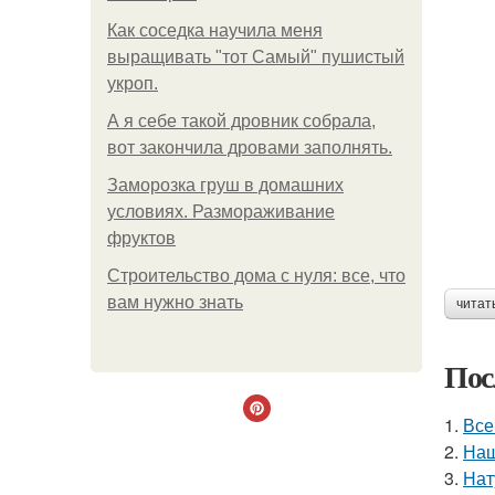
Как соседка научила меня
выращивать "тот Самый" пушистый
укроп.
А я себе такой дровник собрала,
вот закончила дровами заполнять.
Заморозка груш в домашних
условиях. Размораживание
фруктов
Строительство дома с нуля: все, что
вам нужно знать
читат
Пос
1.
Все
2.
Наш
3.
Нат