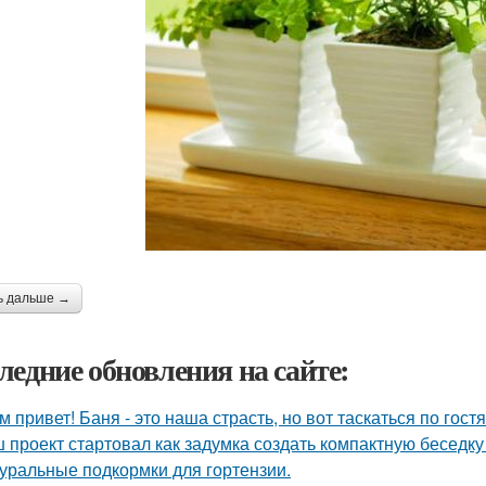
ь дальше →
ледние обновления на сайте:
м привет! Баня - это наша страсть, но вот таскаться по гост
 проект стартовал как задумка создать компактную беседку
уральные подкормки для гортензии.