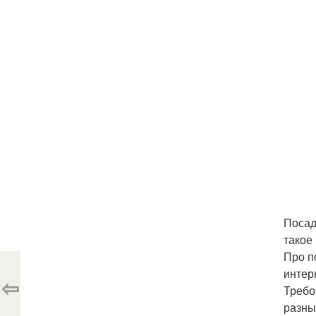
Посад
такое
Про п
интер
⇦
Требо
разны