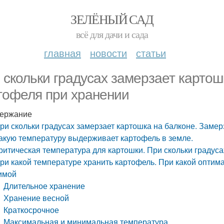
ЗЕЛЁНЫЙ САД
всё для дачи и сада
главная
новости
статьи
 скольки градусах замерзает картош
тофеля при хранении
ержание
ри скольки градусах замерзает картошка на балконе. Заме
акую температуру выдерживает картофель в земле.
ритическая температура для картошки. При скольки градуса
ри какой температуре хранить картофель. При какой оптим
имой
Длительное хранение
Хранение весной
Краткосрочное
Максимальная и минимальная температура