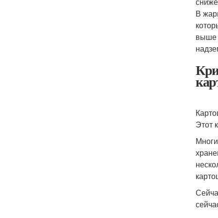
сниже
В жар
котор
выше 
надзе
Кри
кар
Карто
Этот 
Многи
хране
неско
карто
Сейча
сейча