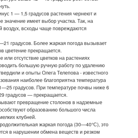
нуть.
инус 1 — 1,5 градусов растения чернеют и
значение имеет выбор участка. Так, на
ый воздух, всходы чаще повреждаются
—21 градусов. Более жаркая погода вызывает
ов цветение прекращается.
е или отсутствие цветков на растениях
роводить большую ручную работу по удалению
твердили и опыты Олега Телепова - известного
азования наиболее благоприятна температура
21—25 градусов. При температуре почвы ниже 6
—29 градусов — прекращается.
зывают превращение столонов в надземные
способствуют образованию большого числа
мелких клубней.
родолжительная жаркая погода (30—40°С), это
тся в нарушении обмена веществ и резком