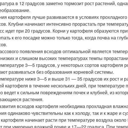
ратура в 12 градусов заметно тормозит рост растений, одна
еобразование.
ния картофеля лучше развиваются в условиях прохладного 
сов. Клубни начинают интенсивно прорастать при температу
сс идет при 20 градусов. Корни у картофеля образуются при
упать к его посадке можно только тогда, когда почва на гл
сов.
ассового появления всходов оптимальной является темпер
 низких и слишком высоких температурах темпы прорастан
емпературе 3—5 градусов, у некоторых сортов картофеля ро
ают развиваться без образования корневой системы.
емпературе ниже 3—5 и выше 31 — 35 градусов их рост и 
ей картофеля в течение нескольких дней, при температуре 
о ведет к сильным повреждениям почек и клубней, из кото
вающиеся растения.
азвития всходов картофеля необходима прохладная влажна
ния одинаково чувствительны как к холоду, так и к жаре и с
 картофеля начинает расти при температуре воздуха около
т при умеренно влажной почве и 17—22 градуса. При темп