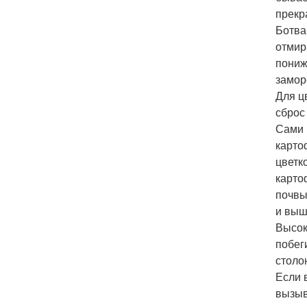
прекр
Ботва
отмир
пониж
замор
Для ц
сброс
Сами 
карто
цветк
карто
почвы
и выш
Высок
побег
столо
Если 
вызыв