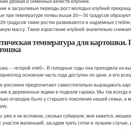
нии урожая и семенных качеств клубней.
кие и засушливые периоды рост молодых клубней прекраща
ые при температуре почвы выше 20—З0 градусов образуют 
29 градусов такие ростки развиваются в надземные стебли,
мную массу. Такое израстание клубней значительно снижает
тическая температура для картошки. П
тошка
шка – «второй хлеб». В голодные годы она приходила на вы
корнеплод основную часть года доступен по цене, и его все
е россияне предпочитают самостоятельно выращивать карто
ние в деревянные ящики в подвале гаража. Мы так всегда и 
лько огородов было у старшего поколения нашей семьи, а м
шку.
с уже и не вспомню, сколько собирали, мне кажется, мешков
с участок маленький, засадим треть сотки в лучшем случае,