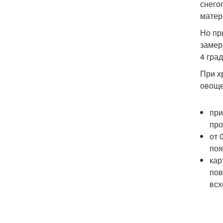
снего
матер
Но пр
замер
4 град
При х
овоще
при
про
от 
поя
кар
пов
всх