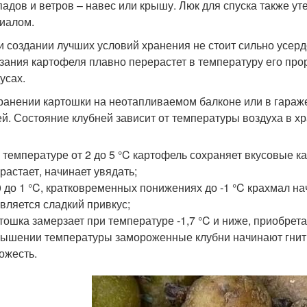
падов и ветров – навес или крышу. Люк для спуска также 
иалом.
и создании лучших условий хранения не стоит сильно усер
зания картофеля плавно перерастет в температуру его про
усах.
ранении картошки на неотапливаемом балконе или в гараже
й. Состояние клубней зависит от температуры воздуха в х
 температуре от 2 до 5 °C картофель сохраняет вкусовые 
растает, начинает увядать;
0 до 1 °C, кратковременных понижениях до -1 °C крахмал н
вляется сладкий привкус;
тошка замерзает при температуре -1,7 °C и ниже, приобрет
ышении температуры замороженные клубни начинают гнить
ожесть.