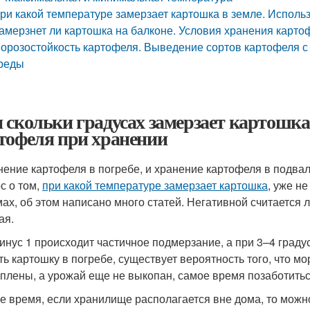
ри какой температуре замерзает картошка в земле. Исполь
амерзнет ли картошка на балконе. Условия хранения карто
орозостойкость картофеля. Выведение сортов картофеля с
реды
 скольки градусах замерзает картошка
тофеля при хранении
нение картофеля в погребе, и хранение картофеля в подвал
с о том,
при какой температуре замерзает картошка
, уже н
ах, об этом написано много статей. Негативной считается
ая.
инус 1 происходит частичное подмерзание, а при 3–4 граду
ть картошку в погребе, существует вероятность того, что мо
еплены, а урожай еще не выкопан, самое время позаботитьс
же время, если хранилище располагается вне дома, то можн