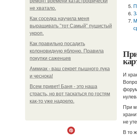
ремонт времени катастрофически
П
не хватало.
З
Как соседка научила меня
М
выращивать "тот Самый" пушистый
с
укроп.
Как правильно посадить
При
колоновидную яблоню. Правила
кар
покупки саженцев
Аммиак - ваш секрет пышного лука
И хра
и чеснока!
Вопро
Всем привет! Баня - это наша
форум
страсть, но вот таскаться по гостям
нулев
как-то уже надоело.
При м
храни
не ут
В то 