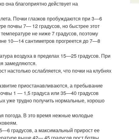
ко она благоприятно действует на
лета. Почки глазков пробуждаются при 3—6
ре почвы 7— 12 градусов, но быстрее этот
 температуре не ниже 7 градусов, поэтому
убине 10—14 сантиметров прогреется до 7—8
атура воздуха в пределах 15—25 градусов. При
ия замедляются.
ст настолько ослабляется, что почки на клубнях
развитие приостанавливаются, а пребывание
почвы 1 — 1,5 градуса или 35—40 градусов
рых уже трудно получить нормальные, хорошо
я погода. В это время нежные молодые
уховеям.
 5—6 градусов, а максимальный прирост ее
ературе выше 42— 45 градусов рост ботвы