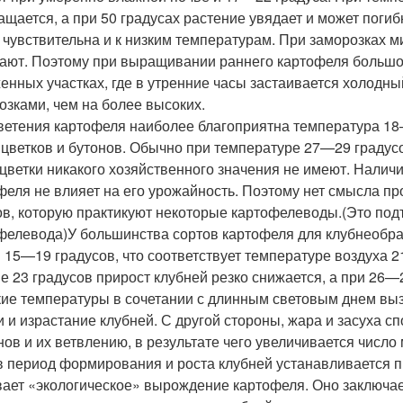
ащается, а при 50 градусах растение увядает и может погиб
 чувствительна и к низким температурам. При заморозках м
ают. Поэтому при выращивании раннего картофеля большое 
енных участках, где в утренние часы застаивается холодн
озками, чем на более высоких.
ветения картофеля наиболее благоприятна температура 18
 цветков и бутонов. Обычно при температуре 27—29 градус
цветки никакого хозяйственного значения не имеют. Наличи
феля не влияет на его урожайность. Поэтому нет смысла п
ов, которую практикуют некоторые картофелеводы.
(Это под
фелевода)
У большинства сортов картофеля для клубнеобр
 15—19 градусов, что соответствует температуре воздуха 
е 23 градусов прирост клубней резко снижается, а при 26
ие температуры в сочетании с длинным световым днем вы
и и израстание клубней. С другой стороны, жара и засуха 
нов и их ветвлению, в результате чего увеличивается число 
в период формирования и роста клубней устанавливается п
ает «экологическое» вырождение картофеля. Оно заключае