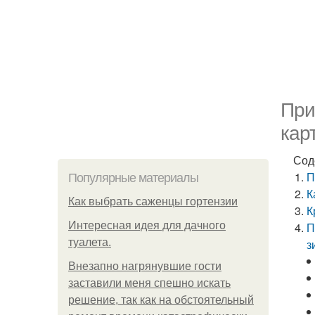
При
кар
Сод
П
Популярные материалы
К
Как выбрать саженцы гортензии
К
Интересная идея для дачного
П
туалета.
з
Внезапно нагрянувшие гости
заставили меня спешно искать
решение, так как на обстоятельный