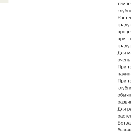
темпе
клубн
Расте
граду
проце
прист
граду
Для м
очень
При т
начин
При т
клубн
обычн
разви
Для р
расте
Ботва
бывае