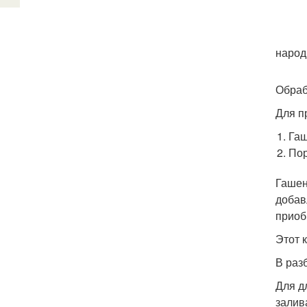
народ
Обраб
Для п
Гаш
Пор
Гашен
добав
приоб
Этот 
В раз
Для д
залив