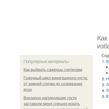
Как
изб
Сод
К
Популярные материалы
Как выбрать саженцы гортензии
Годичный цикл виноградного куста:
Н
от зимней спячки до созревания
Л
ягод
Л
В
Внезапно нагрянувшие гости
заставили меня спешно искать