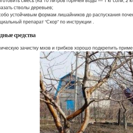
готовить смесь (на 10 литров горячей воды — 1 кг соли, 2 к
азать стволы деревьев;
собо устойчивым формам лишайников до распускания почек
циальный препарат “Скор” по инструкции .
дные средства
ическую зачистку мхов и грибков хорошо подкрепить прим