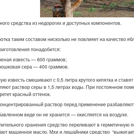
ного средства из недорогих и доступных компонентов.
отка таким составом нисколько не повлияет на качество ябл
риготовления понадобится:
еная известь — 600 граммов;
ошковая сера — 400 граммов.
ую известь смешивают с 0,5 литра крутого кипятка и ставят
ляют раствор серы в 1,5 литрах воды. При постоянном пом
ретет красный оттенок.
концентрированный раствор перед применение разбавляют в
бавленном виде он не хранится — окисляется на воздухе.
лительного хранения средство переливают в герметичную по
ают машинное масло. Мхи и лишайники средство “выжигает”