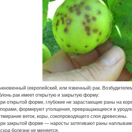
кновенный (европейский, или язвенный) рак. Возбудителем я
блонь рак имеет открытую и закрытую форму:
при открытой форме, глубокие не зарастающие раны на кор
спорами, формируют утолщения, превращающиеся в уродл
отмирание веток, коры, сокопроводящего слоя древесины.
при закрытой форме — наросты затягивают раны наплывами
исход болезни не меняется.