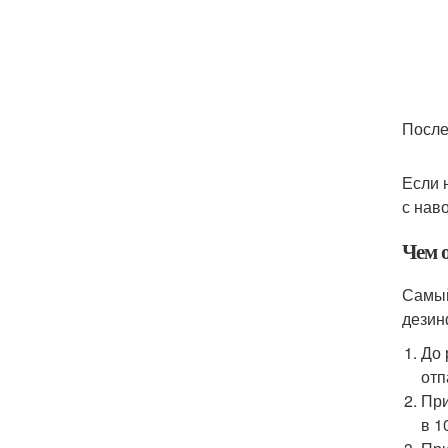
После
Если 
с наво
Чем 
Самый
дезин
До 
отп
При
в 1