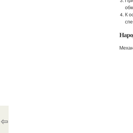
При
обм
К о
спе
Наро
Механ
⇦