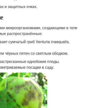
ах и защитных очках.
е
ми микроорганизмами, создающими в теле
амые распространённые:
ет сумчатый гриб Venturia inaequalis,
или чёрных пятен со светлым ободком.
растресканные однобокие плоды.
оветриваемые посадки в саду.