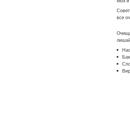
Мох и
Совет
все оч
Очища
лишай
Нас
Бак
Спо
Вир