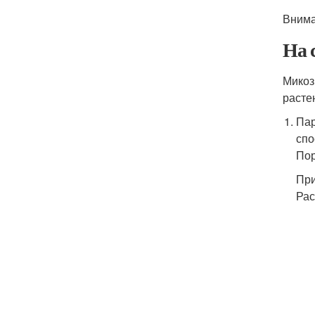
Внима
На 
Микоз
расте
Пар
спо
Пор
При
Рас