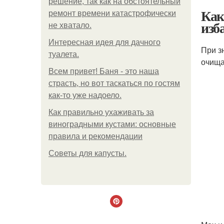
решение, так как на обстоятельный
Как
ремонт времени катастрофически
изб
не хватало.
Интересная идея для дачного
При з
туалета.
очища
Всем привет! Баня - это наша
страсть, но вот таскаться по гостям
как-то уже надоело.
Как правильно ухаживать за
виноградными кустами: основные
правила и рекомендации
Советы для капусты.