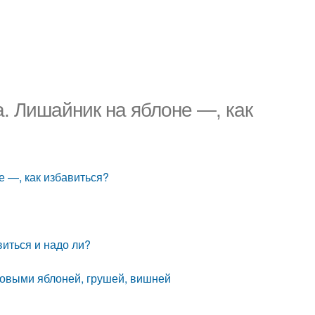
а. Лишайник на яблоне —, как
е —, как избавиться?
виться и надо ли?
одовыми яблоней, грушей, вишней