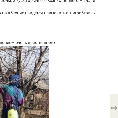
г золы, 2 куска обычного хозяйственного мыла) и
 на яблонях придется применить антигрибковых
енением очень действенного
⇨