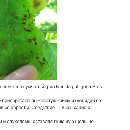
вляется сумчатый гриб Nectria galligena Bres.
е приобретают рыжеватую кайму из конидий со
ивые наросты. Следствие — высыхание и
 и опухолями, оставляя гниющую щель, но