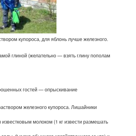
твором купороса, для яблонь лучше железного.
самой глиной (желательно — взять глину пополам
прошенных гостей — опрыскивание
раствором железного купороса. Лишайники
известковым молоком (1 кг извести размешать