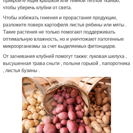
прикройте ящик крышкой или темной теплой тканью,
чтобы уберечь клубни от света.
Чтобы избежать гниения и прорастания продукции,
разложите поверх картофеля листья рябины или мяты .
Такие растения не только помогают поддерживать
оптимальную влажность, но и уничтожают патогенные
микроорганизмы за счет выделяемых фитонцидов.
От загнивания клубней помогут также: луковая шелуха ,
высушенная трава сныти , полыни горькой , папоротника
, листья бузины .