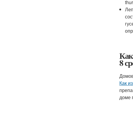
thu
Леп
сос
гус
опр
Как
8 с
Домов
Как и
препа
доме 