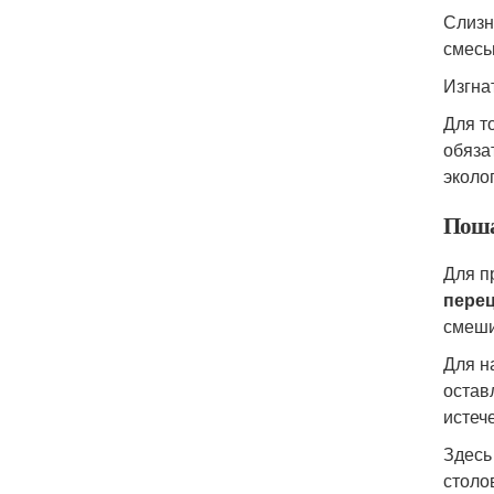
Слизн
смесь
Изгна
Для т
обяза
эколо
Поша
Для п
пере
смеши
Для н
остав
истеч
Здесь
столо