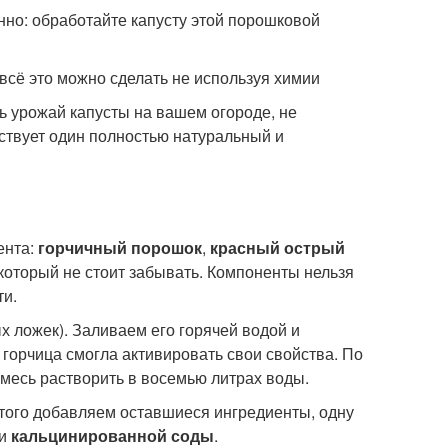
нно: обработайте капусту этой порошковой
 всё это можно сделать не используя химии
ть урожай капусты на вашем огороде, не
ствует один полностью натуральный и
ента:
горчичный порошок
,
красный острый
 который не стоит забывать. Компоненты нельзя
ти.
х ложек). Заливаем его горячей водой и
ы горчица смогла активировать свои свойства. По
месь растворить в восемью литрах воды.
того добавляем оставшиеся ингредиенты, одну
ки
кальцинированной соды
.