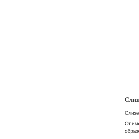
Слизн
Слизе
От им
образ