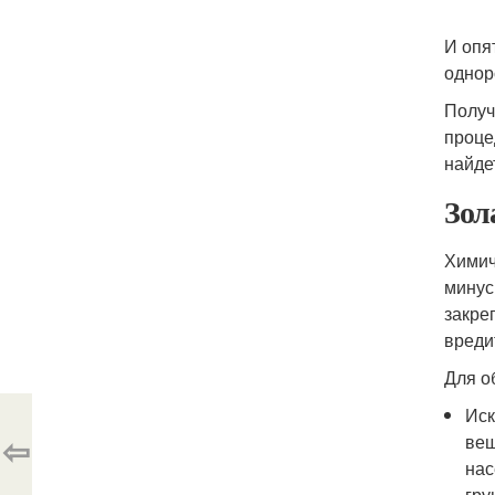
И опя
однор
Получ
проце
найде
Зол
Химич
минус
закре
вреди
Для о
Иск
⇦
вещ
нас
гру