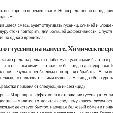
ть всё хорошо перемешиваем. Непосредственно перед при
одным.
ившиеся смесь, будет отпугивать гусениц, слизней и блошек
дуру стоит повторить, для большей эффективности. Спустя 
те не одного вредителя.
а от гусениц на капусте. Химические ср
еские средства решают проблему с гусеницами быстро и ра
 – это все-таки химия, которая не безвредна для здоровья.
пления результат необходима повторная обработка. Если в
телями, то пользоваться ими нужно за месяц до сбора урож
бработки применяют следующие инсектициды:
ра — М препарат эффективен в отношении гусениц в тепли
ество — малатион относится к среднему классу токсичности
екомых действует быстро, нарушая белковый обмен и приво
нте сохраняется до 10 суток, в закрытом – до недели. Расхо