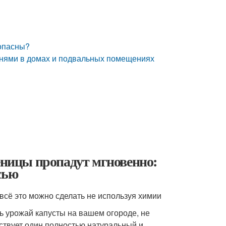
 опасны?
изнями в домах и подвальных помещениях
сеницы пропадут мгновенно:
сью
 всё это можно сделать не используя химии
ть урожай капусты на вашем огороде, не
ствует один полностью натуральный и