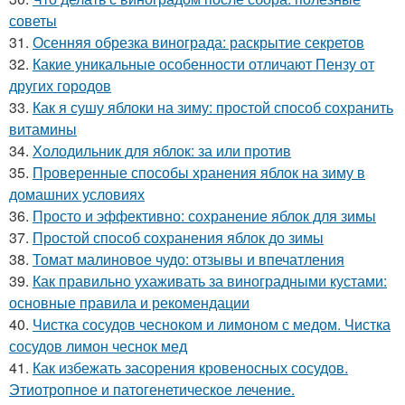
советы
31.
Осенняя обрезка винограда: раскрытие секретов
32.
Какие уникальные особенности отличают Пензу от
других городов
33.
Как я сушу яблоки на зиму: простой способ сохранить
витамины
34.
Холодильник для яблок: за или против
35.
Проверенные способы хранения яблок на зиму в
домашних условиях
36.
Просто и эффективно: сохранение яблок для зимы
37.
Простой способ сохранения яблок до зимы
38.
Томат малиновое чудо: отзывы и впечатления
39.
Как правильно ухаживать за виноградными кустами:
основные правила и рекомендации
40.
Чистка сосудов чесноком и лимоном с медом. Чистка
сосудов лимон чеснок мед
41.
Как избежать засорения кровеносных сосудов.
Этиотропное и патогенетическое лечение.