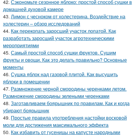
42.
Сэкономьте сезонное яблоко: простой способ сушки в
домашней духовой камере
43.
Лимон с чесноком от холестерина. Воздействие на
холестерин – обзор исследований
44.
Как перекопать заросший участок лопатой. Как
разработать заросший участок агротехническими
мероприятиями
45.
Самый простой способ сушки фруктов. Сушим
фрукты и овощи. Как это делать правильно? Основные
моменты
46.
Сушка яблок над газовой плитой. Как высушить
яблоки в помещении
47.
Размножение черной смородины черенками летом.
Размножение смородины зелеными черенками
48.
Заготавливаем боярышник по правилам. Как и когда
убирают боярышник
49.
Простые правила употребления настойки восковой
моли для достижения максимального эффекта
50.
Как избавить от гусеницы на капусте народными