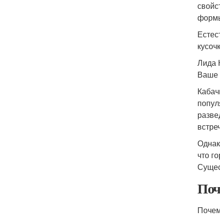
свойс
формы
Естес
кусоч
Лида 
Ваше 
Кабач
попул
разве
встре
Однак
что г
Сущес
Поч
Почем