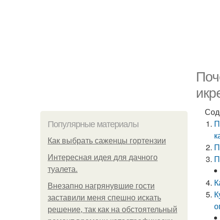
Поч
икр
Сод
П
Популярные материалы
к
Как выбрать саженцы гортензии
П
Интересная идея для дачного
П
туалета.
К
Внезапно нагрянувшие гости
К
заставили меня спешно искать
о
решение, так как на обстоятельный