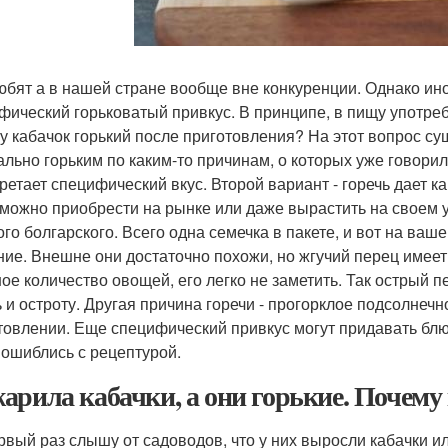
юбят а в нашей стране вообще вне конкуренции. Однако ин
фический горьковатый привкус. В принципе, в пищу употребл
у кабачок горький после приготовления? На этот вопрос су
ально горьким по каким-то причинам, о которых уже говори
ретает специфический вкус. Второй вариант - горечь дает к
 можно приобрести на рынке или даже вырастить на своем 
ого болгарского. Всего одна семечка в пакете, и вот на ва
ние. Внешне они достаточно похожи, но жгучий перец имеет
ое количество овощей, его легко не заметить. Так острый 
ь и остроту. Другая причина горечи - прогорклое подсолнеч
товлении. Еще специфический привкус могут придавать блюд
 ошиблись с рецептурой.
арила кабачки, а они горькие. Почему
рвый раз слышу от садоводов, что у них выросли кабачки и