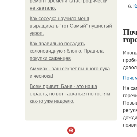
ремонт времени катастрофически
К
не хватало.
Как соседка научила меня
выращивать "тот Самый" пушистый
Поч
укроп.
гор
Как правильно посадить
колоновидную яблоню. Правила
Иногд
покупки саженцев
пробл
довол
Аммиак - ваш секрет пышного лука
и чеснока!
Почем
Всем привет! Баня - это наша
На са
страсть, но вот таскаться по гостям
гореч
как-то уже надоело.
Повыш
регул
дожди
появи