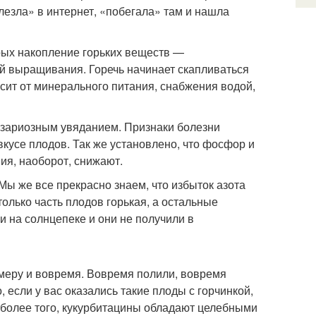
алезла» в интернет, «побегала» там и нашла
орых накопление горьких веществ —
й выращивания. Горечь начинает скапливаться
сит от минерального питания, снабжения водой,
узариозным увяданием. Признаки болезни
вкусе плодов. Так же установлено, что фосфор и
ия, наоборот, снижают.
. Мы же все прекрасно знаем, что избыток азота
только часть плодов горькая, а остальные
и на солнцепеке и они не получили в
меру и вовремя. Вовремя полили, вовремя
 если у вас оказались такие плоды с горчинкой,
, более того, кукурбитацины обладают целебными