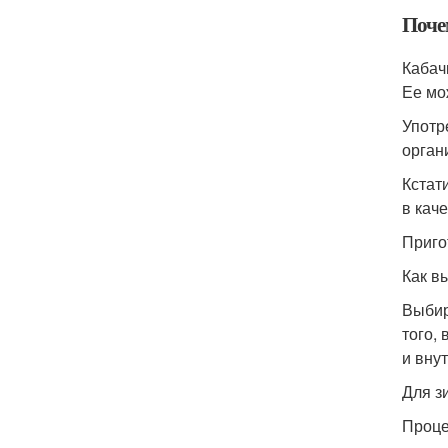
Поче
Кабач
Ее мо
Употр
орган
Кстат
в кач
Приго
Как в
Выбир
того,
и вну
Для з
Проце