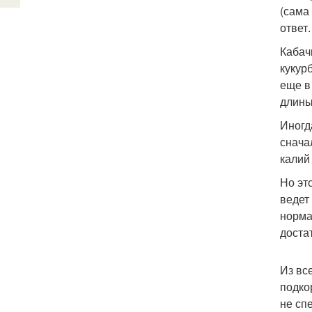
(сама
ответ
Кабач
кукур
еще в
длины
Иногд
снача
калий
Но эт
ведет
норма
доста
Из вс
подко
не сп