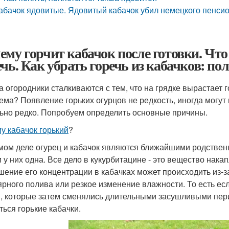
абачок ядовитые. Ядовитый кабачок убил немецкого пенси
ему горчит кабачок после готовки. Что
ечь. Как убрать горечь из кабачков: по
а огородники сталкиваются с тем, что на грядке вырастает 
ема? Появление горьких огурцов не редкость, иногда могут 
ьно редко. Попробуем определить основные причины.
у кабачок горький
?
мом деле огурец и кабачок являются ближайшими родствен
и у них одна. Все дело в кукурбитацине - это вещество нака
ение его концентрации в кабачках может происходить из-з
ярного полива или резкое изменение влажности. То есть ес
, которые затем сменялись длительными засушливыми пери
ться горькие кабачки.