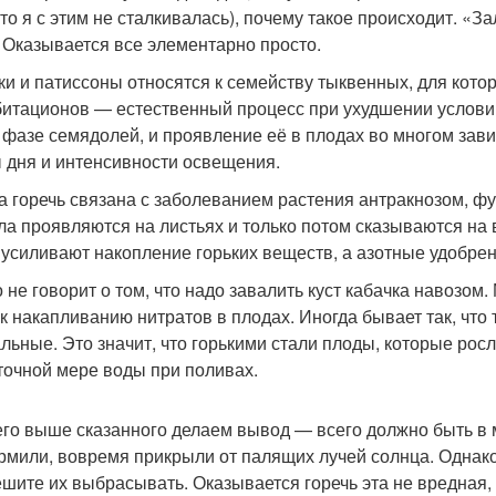
 то я с этим не сталкивалась), почему такое происходит. «З
. Оказывается все элементарно просто.
ки и патиссоны относятся к семейству тыквенных, для кот
битационов — естественный процесс при ухудшении услови
 фазе семядолей, и проявление её в плодах во многом зави
 дня и интенсивности освещения.
а горечь связана с заболеванием растения антракнозом, ф
ла проявляются на листьях и только потом сказываются на 
 усиливают накопление горьких веществ, а азотные удобрен
о не говорит о том, что надо завалить куст кабачка навозом
 к накапливанию нитратов в плодах. Иногда бывает так, что 
льные. Это значит, что горькими стали плоды, которые росл
точной мере воды при поливах.
его выше сказанного делаем вывод — всего должно быть в 
рмили, вовремя прикрыли от палящих лучей солнца. Однако,
ешите их выбрасывать. Оказывается горечь эта не вредная