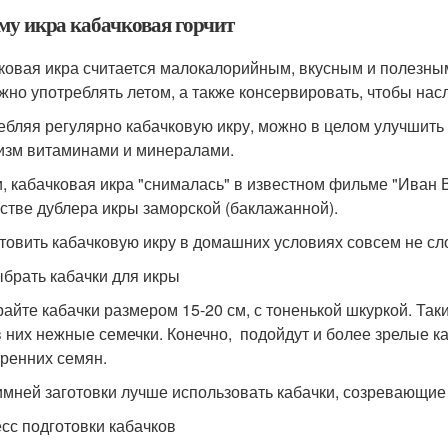
му икра кабачковая горчит
ковая икра считается малокалорийным, вкусным и полезным
жно употреблять летом, а также консервировать, чтобы на
ебляя регулярно кабачковую икру, можно в целом улучшить 
изм витаминами и минералами.
и, кабачковая икра "снималась" в известном фильме "Иван
естве дублера икры заморской (баклажанной).
товить кабачковую икру в домашних условиях совсем не сл
ыбрать кабачки для икры
айте кабачки размером 15-20 см, с тоненькой шкуркой. Так
 в них нежные семечки. Конечно, подойдут и более зрелые к
тренних семян.
имней заготовки лучше использовать кабачки, созревающие 
сс подготовки кабачков