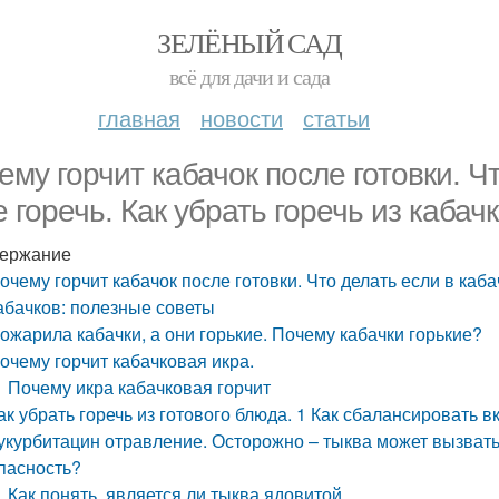
ЗЕЛЁНЫЙ САД
всё для дачи и сада
главная
новости
статьи
ему горчит кабачок после готовки. Ч
е горечь. Как убрать горечь из кабач
ержание
очему горчит кабачок после готовки. Что делать если в кабач
абачков: полезные советы
ожарила кабачки, а они горькие. Почему кабачки горькие?
очему горчит кабачковая икра.
Почему икра кабачковая горчит
ак убрать горечь из готового блюда. 1 Как сбалансировать в
укурбитацин отравление. Осторожно – тыква может вызвать
пасность?
Как понять, является ли тыква ядовитой