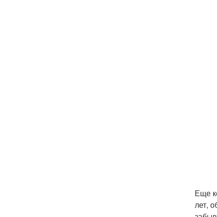
Еще к
лет, 
забыв