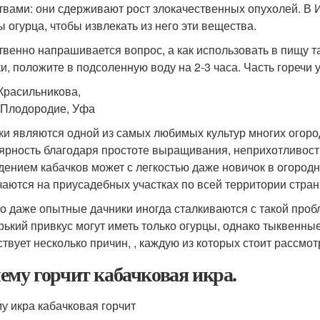
твами: они сдерживают рост злокачественных опухолей. В 
 огурца, чтобы извлекать из него эти вещества.
твенно напрашивается вопрос, а как использовать в пищу т
ки, положите в подсоленную воду на 2-3 часа. Часть горечи 
Красильникова,
Плодородие, Уфа
ки являются одной из самых любимых культур многих огор
ярность благодаря простоте выращивания, неприхотливости
дением кабачков может с легкостью даже новичок в огородн
чаются на приусадебных участках по всей территории стран
о даже опытные дачники иногда сталкиваются с такой пробле
орький привкус могут иметь только огурцы, однако тыквенны
твует несколько причин, , каждую из которых стоит рассмот
ему горчит кабачковая икра.
у икра кабачковая горчит