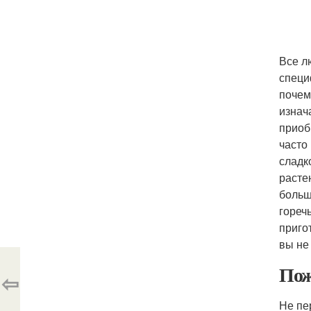
Все л
специ
почем
изнач
приоб
часто
сладк
расте
больш
гореч
приго
вы не
Пож
⇦
Не пе