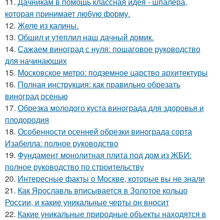
11.
Дачникам в помощь классная идея - шпалера,
которая принимает любую форму.
12.
Желе из калины.
13.
Обшил и утеплил наш дачный домик.
14.
Сажаем виноград с нуля: пошаговое руководство
для начинающих
15.
Московское метро: подземное царство архитектуры
16.
Полная инструкция: как правильно обрезать
виноград осенью
17.
Обрезка молодого куста винограда для здоровья и
плодородия
18.
Особенности осенней обрезки винограда сорта
Изабелла: полное руководство
19.
Фундамент монолитная плита под дом из ЖБИ:
полное руководство по строительству
20.
Интересные факты о Москве, которые вы не знали
21.
Как Ярославль вписывается в Золотое кольцо
России, и какие уникальные черты он вносит
22.
Какие уникальные природные объекты находятся в