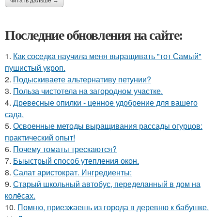
читать дальше →
Последние обновления на сайте:
1.
Как соседка научила меня выращивать "тот Самый"
пушистый укроп.
2.
Подыскиваете альтернативу петунии?
3.
Польза чистотела на загородном участке.
4.
Древесные опилки - ценное удобрение для вашего
сада.
5.
Освоенные методы выращивания рассады огурцов:
практический опыт!
6.
Почему томаты трескаются?
7.
Быыстрый способ утепления окон.
8.
Салат аристократ. Ингредиенты:
9.
Старый школьный автобус, переделанный в дом на
колёсах.
10.
Помню, приезжаешь из города в деревню к бабушке.