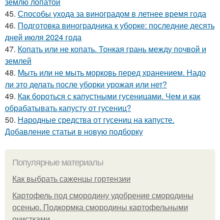
землю лопатой
45.
Способы ухода за виноградом в летнее время года
46.
Подготовка виноградника к уборке: последние десять
дней июля 2024 года
47.
Копать или не копать. Тонкая грань между почвой и
землей
48.
Мыть или не мыть морковь перед хранением. Надо
ли это делать после уборки урожая или нет?
49.
Как бороться с капустными гусеницами. Чем и как
обрабатывать капусту от гусениц?
50.
Народные средства от гусениц на капусте.
Добавление статьи в новую подборку
Популярные материалы
Как выбрать саженцы гортензии
Картофель под смородину удобрение смородины
осенью. Подкормка смородины картофельными
очистками