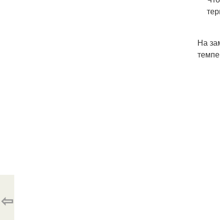
тер
На за
темпе
⇦