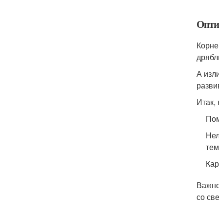
Опти
Корне
дрябл
А изл
разви
Итак,
Пом
Нел
тем
Кар
Важно
со св