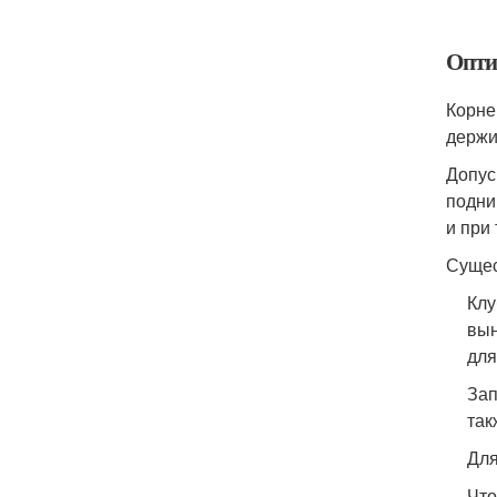
Опти
Корне
держи
Допус
подни
и при
Сущес
Клу
вын
для
Зап
так
Для
Что