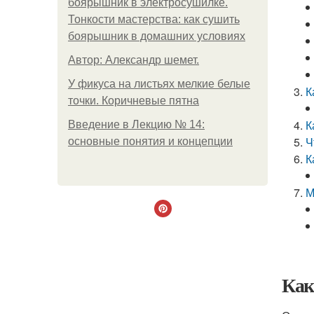
боярышник в электросушилке.
Тонкости мастерства: как сушить
боярышник в домашних условиях
Автор: Александр шемет.
У фикуса на листьях мелкие белые
К
точки. Коричневые пятна
К
Введение в Лекцию № 14:
Ч
основные понятия и концепции
К
М
Как