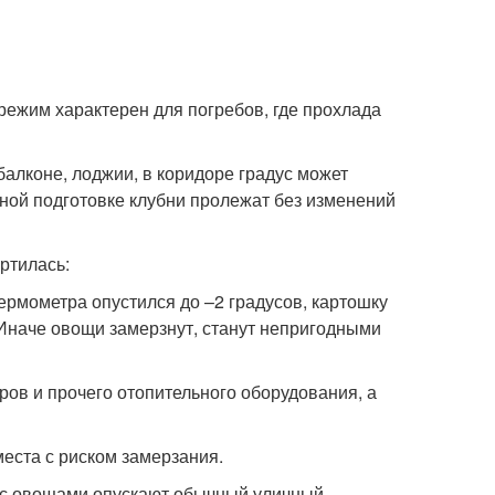
 режим характерен для погребов, где прохлада
алконе, лоджии, в коридоре градус может
ьной подготовке клубни пролежат без изменений
ортилась:
ермометра опустился до –2 градусов, картошку
 Иначе овощи замерзнут, станут непригодными
ров и прочего отопительного оборудования, а
еста с риском замерзания.
к с овощами опускают обычный уличный