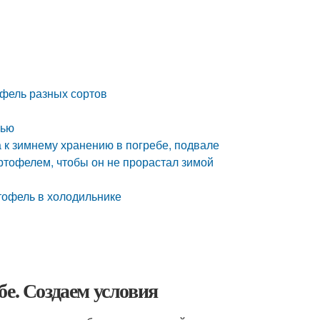
офель разных сортов
пью
а к зимнему хранению в погребе, подвале
артофелем, чтобы он не прорастал зимой
ртофель в холодильнике
е. Создаем условия