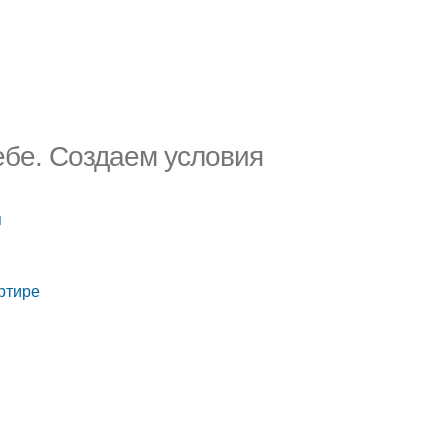
ребе. Создаем условия
я
артире