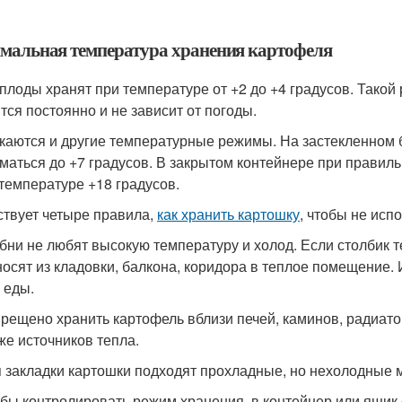
мальная температура хранения картофеля
плоды хранят при температуре от +2 до +4 градусов. Такой
тся постоянно и не зависит от погоды.
каются и другие температурные режимы. На застекленном б
маться до +7 градусов. В закрытом контейнере при правил
 температуре +18 градусов.
твует четыре правила,
как хранить картошку
, чтобы не исп
бни не любят высокую температуру и холод. Если столбик т
осят из кладовки, балкона, коридора в теплое помещение.
 еды.
рещено хранить картофель вблизи печей, каминов, радиато
же источников тепла.
 закладки картошки подходят прохладные, но нехолодные м
бы контролировать режим хранения, в контейнер или ящи