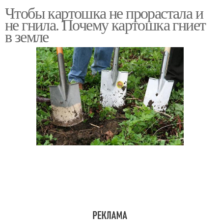
Чтобы картошка не прорастала и
Картофель для зимнего
Подготовка к хранению
не гнила. Почему картошка гниет
хранения
в земле
Хранение в
Хранение в яме
холодильнике
Памятка по хранению