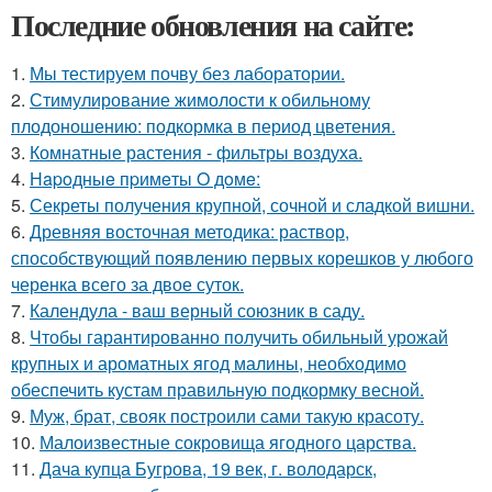
Последние обновления на сайте:
1.
Мы тестируем почву без лаборатории.
2.
Стимулирование жимолости к обильному
плодоношению: подкормка в период цветения.
3.
Комнатные растения - фильтры воздуха.
4.
Нapoдныe пpимeты O дoмe:
5.
Секреты получения крупной, сочной и сладкой вишни.
6.
Древняя восточная методика: раствор,
способствующий появлению первых корешков у любого
черенка всего за двое суток.
7.
Календула - ваш верный союзник в саду.
8.
Чтобы гарантированно получить обильный урожай
крупных и ароматных ягод малины, необходимо
обеспечить кустам правильную подкормку весной.
9.
Муж, брат, свояк построили сами такую красоту.
10.
Малоизвестные сокровища ягодного царства.
11.
Дача купца Бугрова, 19 век, г. володарск,