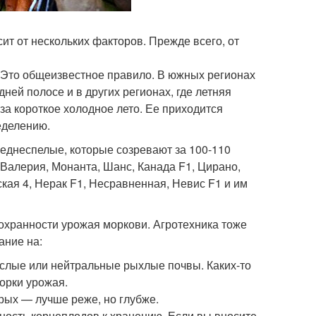
сит от нескольких факторов. Прежде всего, от
 Это общеизвестное правило. В южных регионах
ней полосе и в других регионах, где летняя
за короткое холодное лето. Ее приходится
еделению.
реднеспелые, которые созревают за 100-110
 Валерия, Монанта, Шанс, Канада F1, Цирано,
ская 4, Нерак F1, Несравненная, Невис F1 и им
хранности урожая моркови. Агротехника тоже
ание на:
ислые или нейтральные рыхлые почвы. Каких-то
орки урожая.
орых — лучше реже, но глубже.
бность корнеплодов к хранению. Если вы вносите