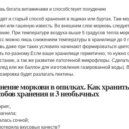
вь богата витаминами и способствует похудению
дет и старый способ хранения в ящиках или буртах. Там мо
мел или гашеную известь. Во внешнем слое морковь следуе
ание. При температуре воздуха выше 5 градусов тепла морк
сс можно лишь снижением температуры в хранилище до 0 г
вь даже при таких условиях начинают формироваться цвето
ть по-разному.Если ваше хранилище герметично, то нужно 
стание, а так же развитие патогенной микрофлоры. Сделат
 лед или же баллон для изготовления газированной воды). 
озировка будет разлагать пектины.
нение моркови в опилках. Как хранить
собов хранения и 3 необычных
рия:,
загнила;
алась сочной;
потеряла вкусовых качеств?