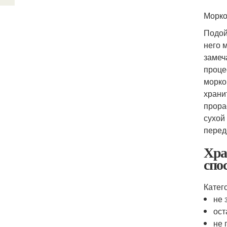
Морко
Подой
него 
замеч
проце
морко
храни
прора
сухой
перед
Хра
спо
Катего
не 
ост
не 