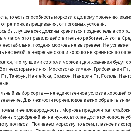
сть, то есть способность моркови к долгому хранению, зави
, от региона выращивания, от погодных условий.
ось бы, лучше всех должны храниться позднеспелые сорта.
лым летом это правило действительно работает. А вот в Сред
а нестабильна, поздняя морковь не вызревает. Не успевает 
ть неспелой, а незрелые овощи хорошо не хранятся по опр
ается, что лучшими сортами моркови для хранения будут с
 Вот некоторые из них: Московская зимняя, Грибовчанин F1,
 F1, Тайфун, Нантейска, Самсон, Нандрин F1, Розаль, Нант
ные.
льный выбор сорта — не единственное условие хорошей со
 значение. Для лежкости корнеплодов важно обратить вним
 почвы и ее плодородность . Морковь предпочитает слабок
бенных удобрений ей не нужно, вполне достаточнопосле уб
тоту поливов . Поливаем морковку по всем, главное из кот
ержание азота . Переизбыток азота в почве снижает спосо