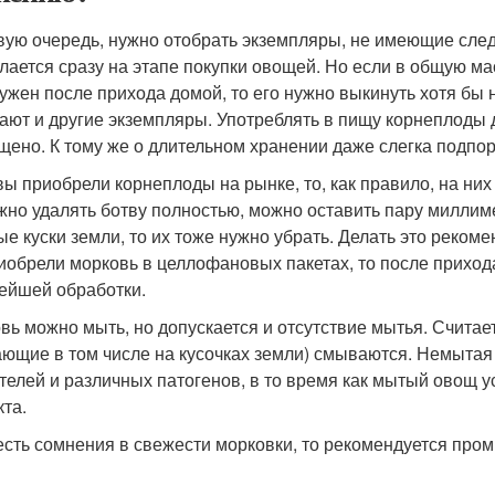
вую очередь, нужно отобрать экземпляры, не имеющие следо
елается сразу на этапе покупки овощей. Но если в общую м
ужен после прихода домой, то его нужно выкинуть хотя бы н
ают и другие экземпляры. Употреблять в пищу корнеплоды 
щено. К тому же о длительном хранении даже слегка подпо
вы приобрели корнеплоды на рынке, то, как правило, на них
жно удалять ботву полностью, можно оставить пару миллим
ые куски земли, то их тоже нужно убрать. Делать это реком
иобрели морковь в целлофановых пакетах, то после приход
ейшей обработки.
вь можно мыть, но допускается и отсутствие мытья. Считает
ающие в том числе на кусочках земли) смываются. Немыта
телей и различных патогенов, в то время как мытый овощ 
та.
есть сомнения в свежести морковки, то рекомендуется пром