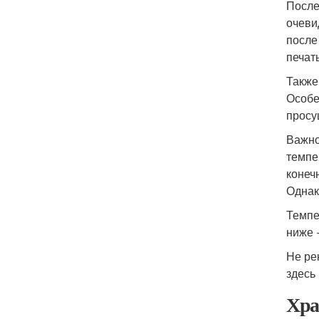
После
очеви
после
печат
Также
Особе
просу
Важно
темпе
конеч
Однак
Темпе
ниже 
Не ре
здесь
Хра