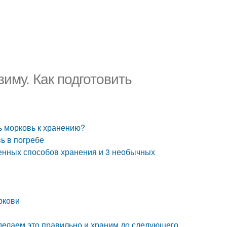
зиму. Как подготовить
ть морковь к хранению?
ь в погребе
ренных способов хранения и 3 необычных
ркови
 делаем это правильно и храним до следующего