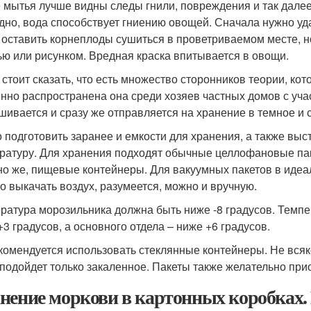
 мытья лучше видны следы гнили, повреждения и так далее
дно, вода способствует гниению овощей. Сначала нужно уд
 оставить корнеплоды сушиться в проветриваемом месте, но
ью или рисунком. Вредная краска впитывается в овощи.
 стоит сказать, что есть множество сторонников теории, кот
нно распространена она среди хозяев частных домов с уч
шивается и сразу же отправляется на хранение в темное и 
 подготовить заранее и емкости для хранения, а также выс
ратуру. Для хранения подходят обычные целлофановые пак
но же, пищевые контейнеры. Для вакуумных пакетов в иде
о выкачать воздух, разумеется, можно и вручную.
ратура морозильника должна быть ниже -8 градусов. Темпе
+3 градусов, а основного отдела – ниже +6 градусов.
комендуется использовать стеклянные контейнеры. Не вся
 подойдет только закаленное. Пакеты также желательно при
нение моркови в картонных коробках. 