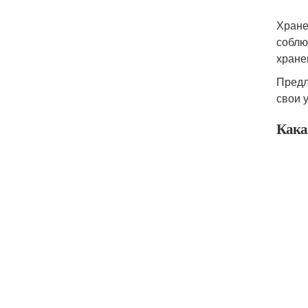
Хране
соблю
хране
Предл
свои 
Кака