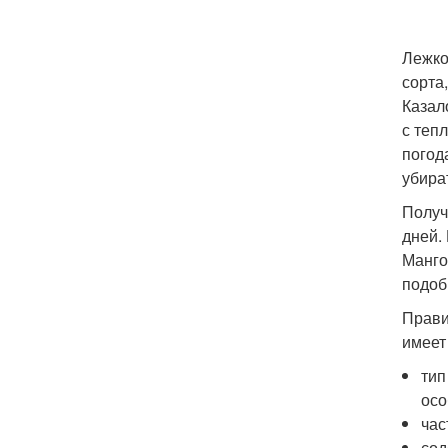
Лежко
сорта
Казал
с теп
погод
убира
Получ
дней.
Манго
подоб
Прави
имеет
тип
осо
час
сод