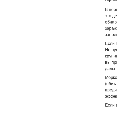
В пер
это д
обнар
зараж
запре
Если 
Не ну
крупн
вы пр
дальн
Морко
(обит
вреди
эффек
Если 