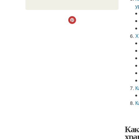
у
Х
К
К
Как
хра