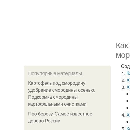
Как
мор
Сод
К
Популярные материалы
Х
Картофель под смородину
Х
удобрение смородины осенью.
Подкормка смородины
картофельными очистками
Про березу. Самое известное
Х
дерево России
К