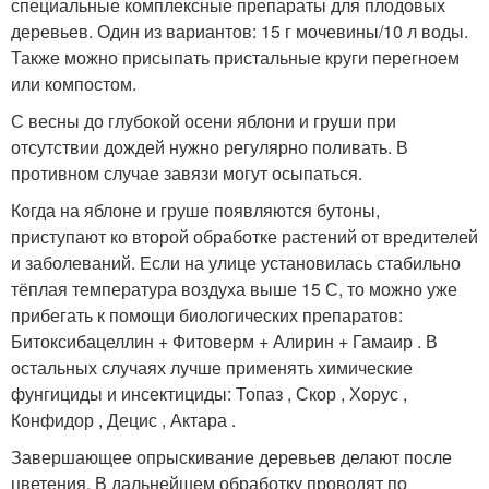
специальные комплексные препараты для плодовых
деревьев. Один из вариантов: 15 г мочевины/10 л воды.
Также можно присыпать пристальные круги перегноем
или компостом.
С весны до глубокой осени яблони и груши при
отсутствии дождей нужно регулярно поливать. В
противном случае завязи могут осыпаться.
Когда на яблоне и груше появляются бутоны,
приступают ко второй обработке растений от вредителей
и заболеваний. Если на улице установилась стабильно
тёплая температура воздуха выше 15 С, то можно уже
прибегать к помощи биологических препаратов:
Битоксибацеллин + Фитоверм + Алирин + Гамаир . В
остальных случаях лучше применять химические
фунгициды и инсектициды: Топаз , Скор , Хорус ,
Конфидор , Децис , Актара .
Завершающее опрыскивание деревьев делают после
цветения. В дальнейшем обработку проводят по