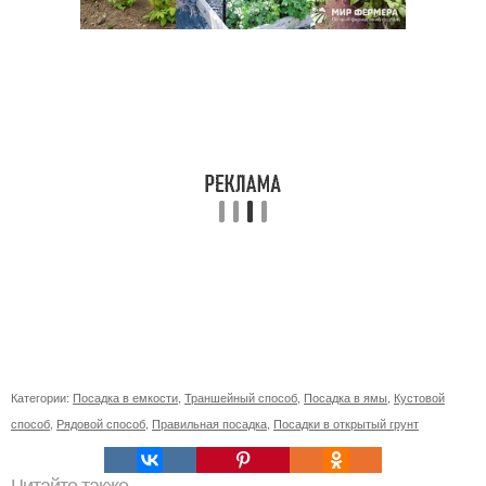
Категории:
Посадка в емкости
,
Траншейный способ
,
Посадка в ямы
,
Кустовой
способ
,
Рядовой способ
,
Правильная посадка
,
Посадки в открытый грунт
Читайте также