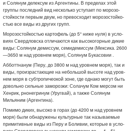
и Солянум делексум из Аргентины. В пределах этой
группы последний вид несколько уступает по морозо­
стойкости первым двум, но превосходит морозостойко­
стью все виды из других групп.
Морозостойкостью картофель (до 5° ниже нуля) в усло­
виях Свердловска отличаются как высокогорные дикие
виды: Солянум демиссум, семидемиссум (Мексика. 2600
—3650 м над уровнем моря), Солянум Букасовии .
Абботтнанум (Перу, до 3800 м над уровнем моря), так и
виды, произрастающие на небольшой высоте над уров­
нем моря в субтропичеокой зоне, где однако могут быть
довольно сильные заморозки: Солачум Ком мерсом ни
Хенрик, рнонегринум (Уругвай), а также Солянум
Мильяним (Аргентина).
Помимо диких, высоко в горах (до 4200 м над уров­нем
моря) были обнаружены культурные так называемые
примитивные виды из Перу и Боливии, которые в усло­
виях Свердловска выносили заморозки до — 4—5°.