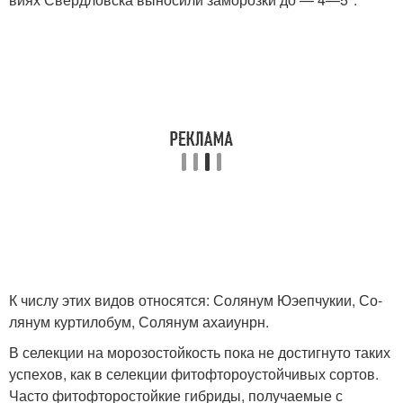
К числу этих видов относятся: Солянум Юэепчукии, Со­
лянум куртилобум, Солянум ахаиунрн.
В селекции на морозостойкость пока не достигнуто таких
успехов, как в селекции фитофтороустойчивых сор­тов.
Часто фитофторостойкие гибриды, получаемые с