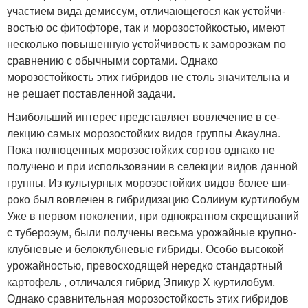
участием вида демиссум, отличающегося как устойчи­
востью ос фитофторе, так и морозостойкостью, имеют
несколько повышенную устойчивость к заморозкам по
сравнению с обычными сортами. Однако
морозостойкость этих гибридов не столь значительна и
не решает постав­ленной задачи.
Наибольший интерес представляет вовлечение в се­
лекцию самых морозостойких видов группы Акаулна.
Пока полноценных морозостойких сортов однако не
получено и при использовании в селекции видов данной
группы. Из культурных морозостойких видов более ши­
роко был вовлечен в гибридизацию Солииум куртилобум
Уже в первом поколении, при однократном скрещиваний
с тубероэум, были получены весьма урожайные крупно­
клубневые и белоклубневые гибриды. Особо высокой
урожайностью, превосходящей нередко стандартный
картофель , отличался гибрид Эпикур X куртилобум.
Однако срав­нительная морозостойкость этих гибридов