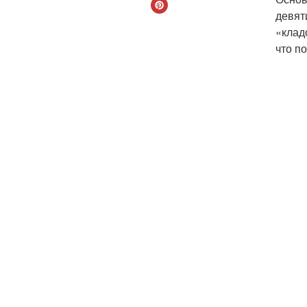
девят
«клад
что п