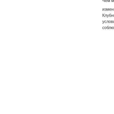
Чем м
измен
Клубн
услов
соблю