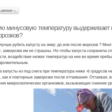
ь дальше →
ую минусовую температуру выдерживает к
орозков?
 лучше рубить капусту на зиму: до или после морозов ? Мн
т, заморозки им не страшны. Но чтобы капуста сохранила сп
сти, воздействие низких температур на нее во время преб
должительным.
а капусты из под снега при температура ниже -6 градусов н
е, как и повторные заморозки после оттаивания. Оттаивая,
ния микроскопических организмов, вызывающих гниение у