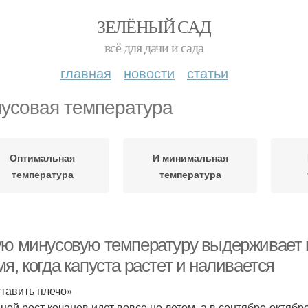
ЗЕЛЁНЫЙ САД
всё для дачи и сада
главная
новости
статьи
усовая температура
Оптимальная
И минимальная
температура
температура
ую минусовую температуру выдерживает к
я, когда капуста растет и наливается
тавить плечо»
ной рост кочанов идет вовсе не летом, а в сентябре-октябр