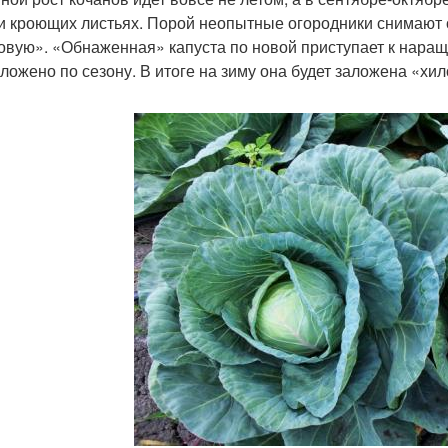
и кроющих листьях. Порой неопытные огородники снимают
овую». «Обнаженная» капуста по новой приступает к наращи
оложено по сезону. В итоге на зиму она будет заложена «хило