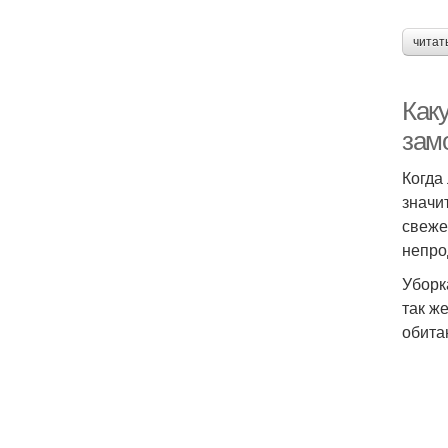
читат
Как
зам
Когда
значи
свеже
непро
Уборк
так ж
обита