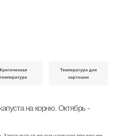
Критическая
Температура для
температура
картошки
апуста на корню. Октябрь -
е. Завязываться же они начинают при восьми-