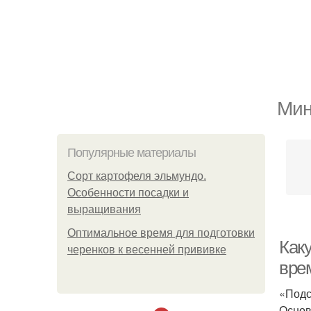
Мин
Популярные материалы
Сорт картофеля эльмундо.
Особенности посадки и
выращивания
Оптимальное время для подготовки
Как
черенков к весенней прививке
врем
«Подс
Основ