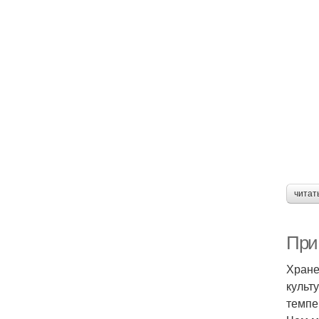
читат
При
Хране
культ
темпе