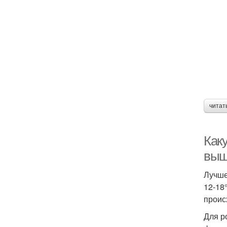
читат
Как
выш
Лучше
12-18
проис
Для р