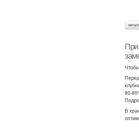
читат
При
зам
Чтобы
Перед
клубн
80-85
Подро
В хра
оптим