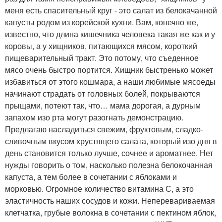
меня есть спасительный круг - это салат из белокачанной
капусты родом из корейской кухни. Вам, конечно же,
известно, что длина кишечника человека такая же как и у
коровы, а у хищников, питающихся мясом, короткий
пищеварительный тракт. Это потому, что съеденное
мясо очень быстро портится. Хищник быстренько может
избавиться от этого кошмара, а наши любимые мясоеды
начинают страдать от головных болей, покрываются
прыщами, потеют так, что… мама дорогая, а дурным
запахом изо рта могут разогнать демонстрацию.
Предлагаю насладиться свежим, фруктовым, сладко-
сливочным вкусом хрустящего салата, который изо дня в
день становится только лучше, сочнее и ароматнее. Нет
нужды говорить о том, насколько полезна белокочанная
капуста, а тем более в сочетании с яблоками и
морковью. Огромное количество витамина С, а это
эластичность наших сосудов и кожи. Неперевариваемая
клетчатка, грубые волокна в сочетании с пектином яблок,