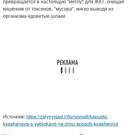
превращается в настоящую "метлу" для ЖКТ, очищая
кишечник от токсинов, "мусора", мягко выводя из
организма ядовитые шлаки.
Источник:
https://zelynyjsad.info/novosti/kapusta-
kvashenaya-s-yablokami-na-zimu-sposob-kvasheniya