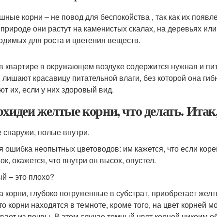
шные корни – не повод для беспокойства , так как их появ
 природе они растут на каменистых скалах, на деревьях ил
одимых для роста и цветения веществ.
в квартире в окружающем воздухе содержится нужная и пит
, лишают красавицу питательной влаги, без которой она гиб
ют их, если у них здоровый вид.
рхидеи желтые корни, что делать. Итак
 снаружи, полые внутри.
я ошибка неопытных цветоводов: им кажется, что если корен
к, окажется, что внутри он высох, опустел.
й – это плохо?
а корни, глубоко погруженные в субстрат, приобретает жел
что корни находятся в темноте, кроме того, на цвет корней 
вает из почвы. В этом случае темный цвет корней никоим о