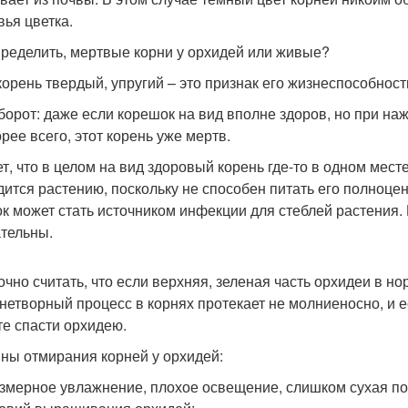
вья цветка.
пределить, мертвые корни у орхидей или живые?
корень твердый, упругий – это признак его жизнеспособност
борот: даже если корешок на вид вполне здоров, но при на
орее всего, этот корень уже мертв.
т, что в целом на вид здоровый корень где-то в одном мест
дится растению, поскольку не способен питать его полноце
ок может стать источником инфекции для стеблей растения. 
тельны.
чно считать, что если верхняя, зеленая часть орхидеи в нор
нетворный процесс в корнях протекает не молниеносно, и 
те спасти орхидею.
ны отмирания корней у орхидей:
змерное увлажнение, плохое освещение, слишком сухая поч