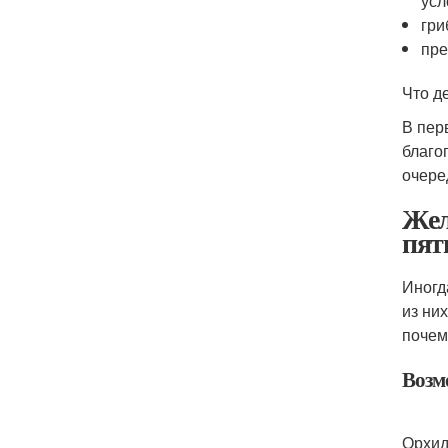
усл
гри
пре
Что д
В пер
благо
очере
Жел
пят
Иногд
из ни
почем
Возм
Орхид