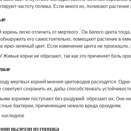
ктируют частоту полива. Если много их, поливают растение
ые
 корень легко отличить от мертвого . Он белого цвета тогд
 обнаружить его самостоятельно, помещают растение в емкос
 в ярко-зеленый цвет. Если изменение цвета не произошло,
! Живые корни не обрезают, так как это причиняет боль ор
вые
воду мертвых корней мнения цветоводов расходятся. Одни го
е советуют сохранить их, дабы способствовать устойчивости
лыми корнями поступают без раздумий: обрезают их. Они ни
стные бактерии, причиняющие немало вреда орхидеям.
 наглядное
 они вылезли из горшка