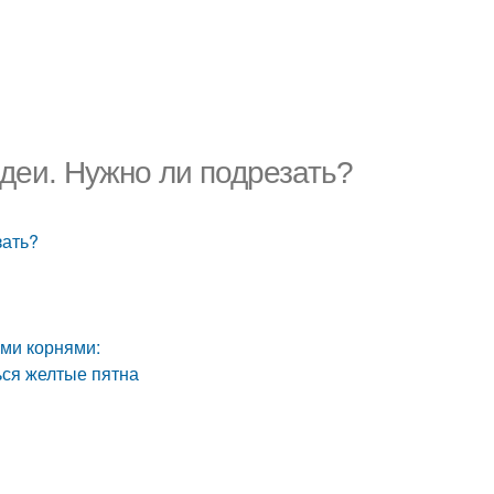
деи. Нужно ли подрезать?
зать?
ыми корнями:
ься желтые пятна