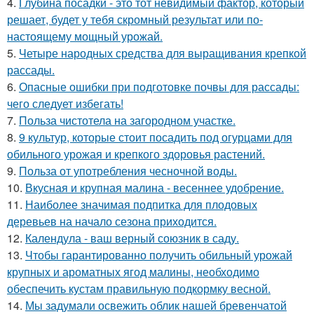
4.
Глубина посадки - это тот невидимый фактор, который
решает, будет у тебя скромный результат или по-
настоящему мощный урожай.
5.
Четыре народных средства для выращивания крепкой
рассады.
6.
Опасные ошибки при подготовке почвы для рассады:
чего следует избегать!
7.
Польза чистотела на загородном участке.
8.
9 культур, которые стоит посадить под огурцами для
обильного урожая и крепкого здоровья растений.
9.
Польза от употребления чесночной воды.
10.
Вкусная и крупная малина - весеннее удобрение.
11.
Наиболее значимая подпитка для плодовых
деревьев на начало сезона приходится.
12.
Календула - ваш верный союзник в саду.
13.
Чтобы гарантированно получить обильный урожай
крупных и ароматных ягод малины, необходимо
обеспечить кустам правильную подкормку весной.
14.
Мы задумали освежить облик нашей бревенчатой