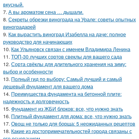
вкусный.
7.
А вы ароматом сена … дышали.
8.
Секреты обрезки винограда на Урале: советы опытных
виноградарей
9.
Как вырастить виноград Изабелла на даче: полное
руководство для начинающих
10.
Как Ульяновск связан с именем Владимира Ленина
11.
ТОП-30 лучших сортов свеклы для вашего сада
12.
Сорта свёклы для длительного хранения на зиму:
выбор и особенности
13.
Полный гид по выбору: Самый лучший и самый
дешевый фундамент для вашего дома
14.
Преимущества фундамента на бетонной плите:
надежность и долговечность
15.
Фундамент из ЖБИ блоков: все, что нужно знать
16.
Плитный фундамент для дома: все, что нужно знать
17.
Овощ не только для борща: 5 неожиданных рецептов
18.
Какие из достопримечательностей города связаны с
его основанием