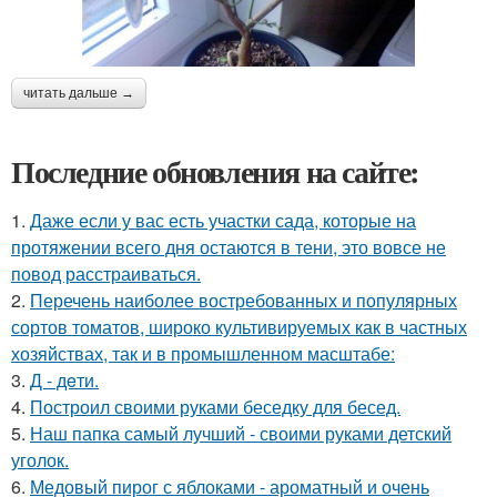
читать дальше →
Последние обновления на сайте:
1.
Даже если у вас есть участки сада, которые на
протяжении всего дня остаются в тени, это вовсе не
повод расстраиваться.
2.
Перечень наиболее востребованных и популярных
сортов томатов, широко культивируемых как в частных
хозяйствах, так и в промышленном масштабе:
3.
Д - дeти.
4.
Построил своими руками беседку для бесед.
5.
Наш папка самый лучший - своими руками детский
уголок.
6.
Медовый пирог с яблоками - ароматный и очень