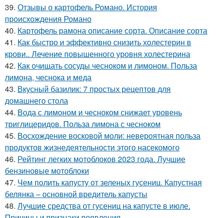
39.
Отзывы о картофель Романо. История
происхождения Романо
40.
Картофель рамона описание сорта. Описание сорта
41.
Как быстро и эффективно снизить холестерин в
крови.. Лечение повышенного уровня холестерина
42.
Как очищать сосуды чесноком и лимоном. Польза
лимона, чеснока и меда
43.
Вкусный базилик: 7 простых рецептов для
домашнего стола
44.
Вода с лимоном и чесноком снижает уровень
триглицеридов. Польза лимона с чесноком
45.
Восхождение восковой моли: невероятная польза
продуктов жизнедеятельности этого насекомого
46.
Рейтинг легких мотоблоков 2023 года. Лучшие
бензиновые мотоблоки
47.
Чем полить капусту от зеленых гусениц. Капустная
белянка – основной вредитель капусты
48.
Лучшие средства от гусениц на капусте в июле.
Причины и признаки появления