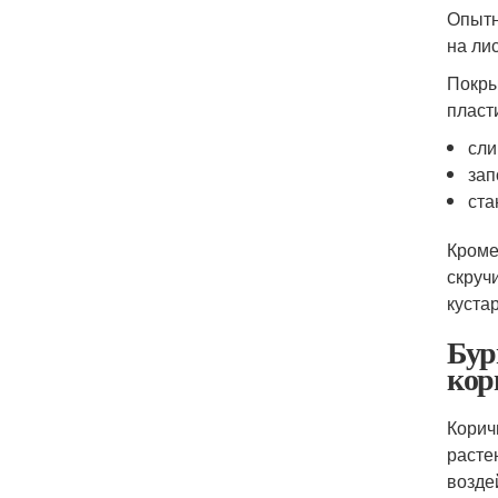
Опытн
на ли
Покры
пласт
сли
зап
ста
Кроме
скруч
куста
Бур
кор
Корич
расте
возде