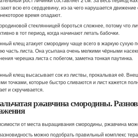
ательный рост личинки составляет 2 см. За весь период на
зают всю его сердцевину, из-за чего нарушается движение 
 некоторое время опадают.
ородиновой стеклянницей бороться сложнее, потому что л
тивно в тот период, когда начинают летать бабочки.
нный клещ атакует смородину чаще всего в жаркую сухую по
ю часть листа. Она усыпана очень мелкими чёрными насек
нения черешка листа с побегом, заметна тонкая паутинка.
нный клещ высасывает сок из листвы, прокалывая её. Вне
ми точками, которые быстро сливаются и лист кажется пол
ает и скручивается.
альчатая ржавчина смородины. Разно
ажения
исимости от места выращивания смородины, ржавчина может
разновидность можно подобрать правильный комплекс тер