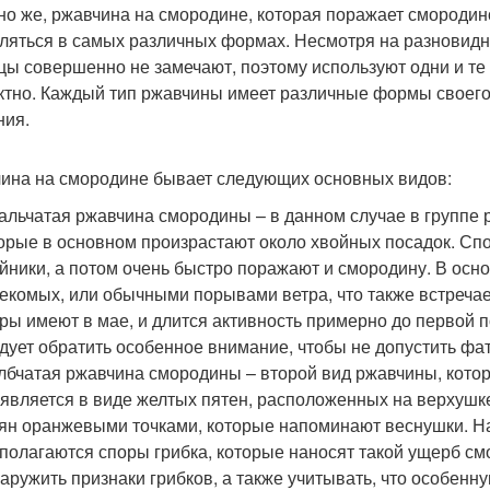
но же, ржавчина на смородине, которая поражает смородин
ляться в самых различных формах. Несмотря на разновидно
цы совершенно не замечают, поэтому используют одни и те 
ктно. Каждый тип ржавчины имеет различные формы своего
ния.
ина на смородине бывает следующих основных видов:
альчатая ржавчина смородины – в данном случае в группе 
орые в основном произрастают около хвойных посадок. Сп
йники, а потом очень быстро поражают и смородину. В ос
екомых, или обычными порывами ветра, что также встречае
ры имеют в мае, и длится активность примерно до первой п
дует обратить особенное внимание, чтобы не допустить ф
лбчатая ржавчина смородины – второй вид ржавчины, кото
является в виде желтых пятен, расположенных на верхушке
ян оранжевыми точками, которые напоминают веснушки. На 
полагаются споры грибка, которые наносят такой ущерб с
аружить признаки грибков, а также учитывать, что особенн