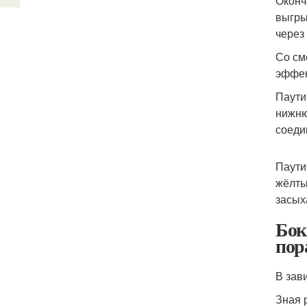
Оконч
выгры
через
Со см
эффек
Паути
нижню
соеди
Паути
жёлты
засых
Бок
пор
В зав
Зная 