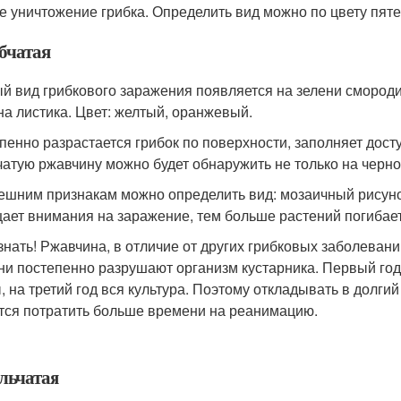
е уничтожение грибка. Определить вид можно по цвету пятен
бчатая
й вид грибкового заражения появляется на зелени смороди
на листика. Цвет: желтый, оранжевый.
пенно разрастается грибок по поверхности, заполняет досту
чатую ржавчину можно будет обнаружить не только на черно
ешним признакам можно определить вид: мозаичный рисуно
ает внимания на заражение, тем больше растений погибает
знать! Ржавчина, в отличие от других грибковых заболеван
ни постепенно разрушают организм кустарника. Первый год 
, на третий год вся культура. Поэтому откладывать в долги
тся потратить больше времени на реанимацию.
льчатая