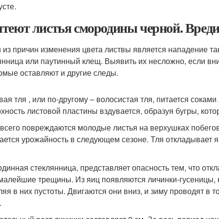
усте.
теют листья смородины черной. Вред
 из причин изменения цвета листвы является нападение так
янница или паутинный клещ. Выявить их несложно, если вни
омые оставляют и другие следы.
вая тля , или по-другому – волосистая тля, питается соками
хность листовой пластины вздувается, образуя бугры, которы
всего повреждаются молодые листья на верхушках побегов, 
ается урожайность в следующем сезоне. Тля откладывает я
динная стеклянница, представляет опасность тем, что отк
малейшие трещины. Из яиц появляются личинки-гусеницы, 
ляя в них пустоты. Двигаются они вниз, и зиму проводят в т
.