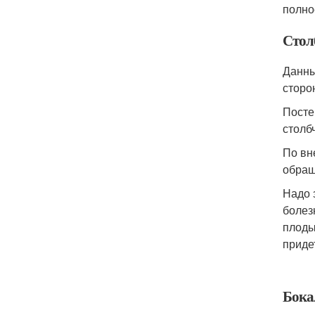
полно
Стол
Данны
сторо
Посте
столб
По вн
обращ
Надо 
болез
плоды
приде
Бока