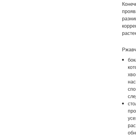
Конеч
прояв
разни
корре
расте
Ржавч
бок
кот
хво
нас
спо
сле
сто
про
усе
рас
обн