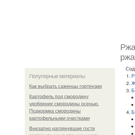
Ржа
ржа
Сод
Р
Популярные материалы
Ж
Как выбрать саженцы гортензии
Б
Картофель под смородину
удобрение смородины осенью.
Подкормка смородины
Б
картофельными очистками
Внезапно нагрянувшие гости