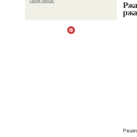
свой окрас
Ржа
рж
Ржавч