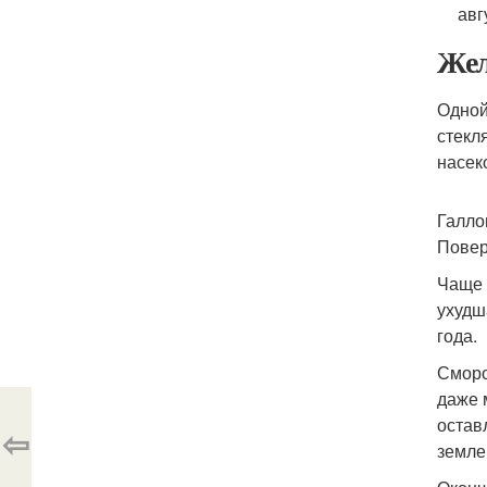
авг
Жел
Одной
стекл
насек
Галло
Повер
Чаще 
ухудш
года.
Сморо
даже 
остав
⇦
земле