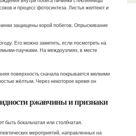
хождения внутри побега личинки стеклянницы
соков и процесс фотосинтеза. Листья желтеют и
ичинки защищены корой побегов. Опрыскивание
году. Его можно заметить, если посмотреть на
омыми-паучками. На междоузлиях, в месте
шняя поверхность сначала покрывается мелкими
ностью жёлтым. Через некоторое время он
видности ржавчины и признаки
 быть бокальчатая или столбчатая.
апевтических мероприятий, направленных на