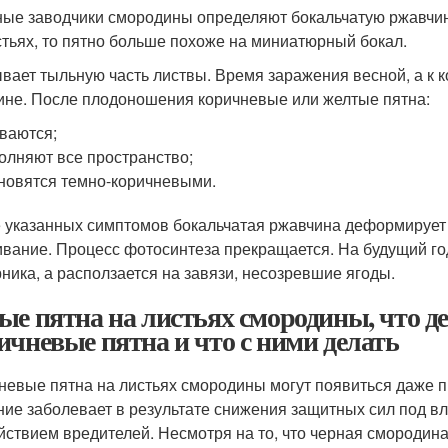
ые заводчики смородины определяют бокальчатую ржавчину 
стьях, то пятно больше похоже на миниатюрный бокал.
вает тыльную часть листвы. Время заражения весной, а к к
ине. После плодоношения коричневые или желтые пятна:
ваются;
олняют все пространство;
новятся темно-коричневыми.
 указанных симптомов бокальчатая ржавчина деформирует л
ивание. Процесс фотосинтеза прекращается. На будущий год
рника, а расползается на завязи, несозревшие ягоды.
ые пятна на листьях смородины, что де
ичневые пятна и что с ними делать
невые пятна на листьях смородины могут появиться даже п
ние заболевает в результате снижения защитных сил под 
йствием вредителей. Несмотря на то, что черная смородин